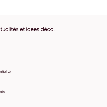
Toscana No.1 Noir
Toscana No.1 Blanc
Toscana No.1 Bois de Chên
Toscana No.1 Large Noir
Toscana No.1 Large Blanc
Toscana No.1 Large Noyer
tualités et idées déco.
Toscana No.1 Toile
tialité
ente