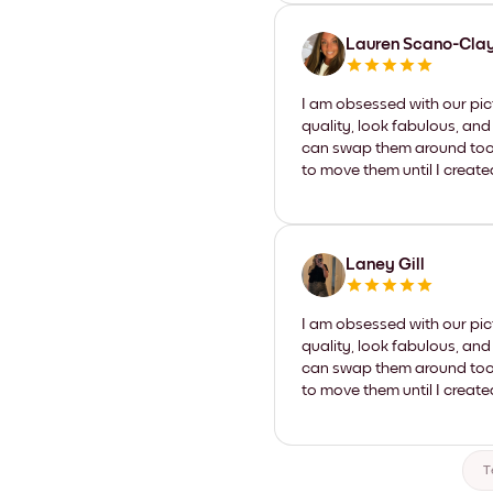
Lauren Scano-Cla
I am obsessed with our pic
quality, look fabulous, and
can swap them around too. I
to move them until I create
Laney Gill
I am obsessed with our pic
quality, look fabulous, and
can swap them around too. I
to move them until I create
T