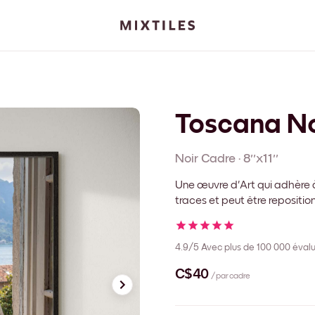
Toscana No
Noir
Cadre
·
8''x11''
Une œuvre d'Art qui adhère à
traces et peut être repositi
4.9/5
Avec plus de 100 000 évalu
C$40
/ par cadre