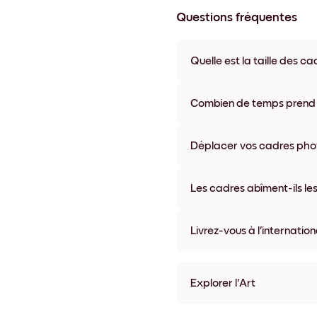
Questions fréquentes
Quelle est la taille des ca
Les formats proposés vont de 8
coloris disponibles, y compris 
Combien de temps prend la
La livraison de vos cadres ph
semaine. Livraison express po
Déplacer vos cadres photo
accompagne chaque comma
Oui, nos cadres photo autocolla
abîmer vos murs.
Les cadres abîment-ils les
Non, nos cadres photo autocol
Livrez-vous à l'internation
Oui, dans la plupart des pays 
Explorer l'Art
Toscana No.1 Sans bordure