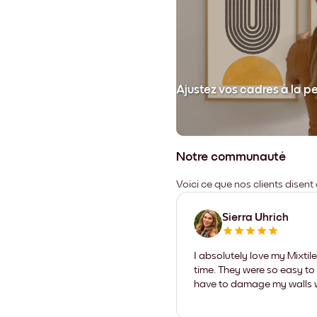
et collez votre cadre au mur.
Ajustez vos cadres à la p
Notre communauté
Voici ce que nos clients disent
Sierra Uhrich
I absolutely love my Mixti
time. They were so easy to 
have to damage my walls wi