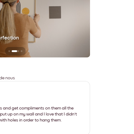
erfection
Sans aucune trace
 de nous
les and get compliments on them all the
put up on my wall and I love that I didn't
th holes in order to hang them.