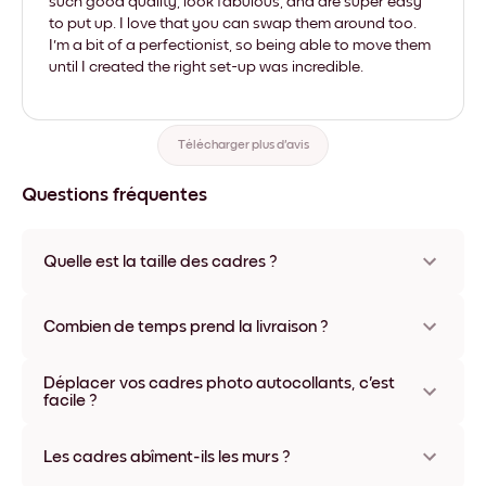
such good quality, look fabulous, and are super easy
to put up. I love that you can swap them around too.
I'm a bit of a perfectionist, so being able to move them
until I created the right set-up was incredible.
Télécharger plus d'avis
Questions fréquentes
Quelle est la taille des cadres ?
Les formats proposés vont de 8''x11'' à 22''x44''. Plusieurs
matériaux et coloris disponibles, y compris sans cadre ou en
Combien de temps prend la livraison ?
toile.
La livraison de vos cadres photo personnalisés prend
Déplacer vos cadres photo autocollants, c'est
généralement une semaine. Livraison express possible dans
facile ?
certains pays. Un numéro de suivi accompagne chaque
commande.
Oui, nos cadres photo autocollants sont repositionnables à
l'infini, sans abîmer vos murs.
Les cadres abîment-ils les murs ?