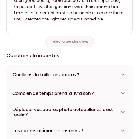
such good quality, look fabulous, and are super easy
to put up. I love that you can swap them around too.
I'm a bit of a perfectionist, so being able to move them
until I created the right set-up was incredible.
Télécharger plus d'avis
Questions fréquentes
Quelle est la taille des cadres ?
Les formats proposés vont de 8''x11'' à 22''x44''. Plusieurs
matériaux et coloris disponibles, y compris sans cadre ou en
Combien de temps prend la livraison ?
toile.
La livraison de vos cadres photo personnalisés prend
Déplacer vos cadres photo autocollants, c'est
généralement une semaine. Livraison express possible dans
facile ?
certains pays. Un numéro de suivi accompagne chaque
commande.
Oui, nos cadres photo autocollants sont repositionnables à
l'infini, sans abîmer vos murs.
Les cadres abîment-ils les murs ?