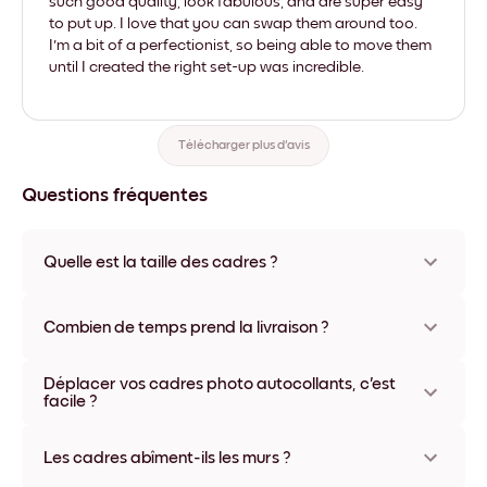
such good quality, look fabulous, and are super easy
to put up. I love that you can swap them around too.
I'm a bit of a perfectionist, so being able to move them
until I created the right set-up was incredible.
Télécharger plus d'avis
Questions fréquentes
Quelle est la taille des cadres ?
Les formats proposés vont de 8''x11'' à 22''x44''. Plusieurs
matériaux et coloris disponibles, y compris sans cadre ou en
Combien de temps prend la livraison ?
toile.
La livraison de vos cadres photo personnalisés prend
Déplacer vos cadres photo autocollants, c'est
généralement une semaine. Livraison express possible dans
facile ?
certains pays. Un numéro de suivi accompagne chaque
commande.
Oui, nos cadres photo autocollants sont repositionnables à
l'infini, sans abîmer vos murs.
Les cadres abîment-ils les murs ?