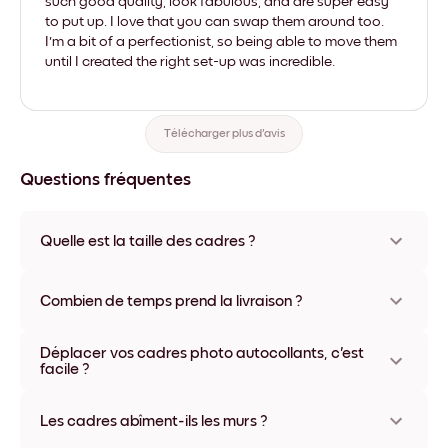
such good quality, look fabulous, and are super easy
to put up. I love that you can swap them around too.
I'm a bit of a perfectionist, so being able to move them
until I created the right set-up was incredible.
Télécharger plus d'avis
Questions fréquentes
Quelle est la taille des cadres ?
Les formats proposés vont de 8''x11'' à 22''x44''. Plusieurs
matériaux et coloris disponibles, y compris sans cadre ou en
Combien de temps prend la livraison ?
toile.
La livraison de vos cadres photo personnalisés prend
Déplacer vos cadres photo autocollants, c'est
généralement une semaine. Livraison express possible dans
facile ?
certains pays. Un numéro de suivi accompagne chaque
commande.
Oui, nos cadres photo autocollants sont repositionnables à
l'infini, sans abîmer vos murs.
Les cadres abîment-ils les murs ?