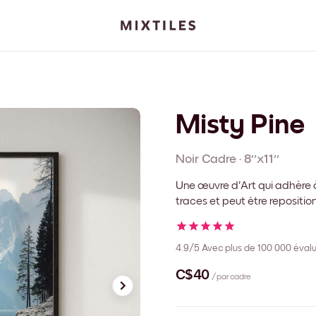
Misty Pine
Noir
Cadre
·
8''x11''
Une œuvre d'Art qui adhère à
traces et peut être repositi
4.9/5
Avec plus de 100 000 évalu
C$40
/ par cadre