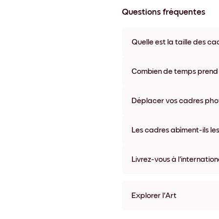
Questions fréquentes
Quelle est la taille des ca
Les formats proposés vont de 8
coloris disponibles, y compris 
Combien de temps prend la
La livraison de vos cadres ph
semaine. Livraison express po
Déplacer vos cadres photo
accompagne chaque comma
Oui, nos cadres photo autocolla
abîmer vos murs.
Les cadres abîment-ils les
Non, nos cadres photo autocol
Livrez-vous à l'internation
Oui, dans la plupart des pays 
Explorer l'Art
Misty Pine Sans bordure