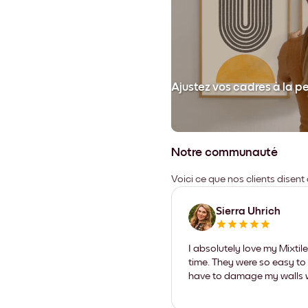
et collez votre cadre au mur.
Ajustez vos cadres à la p
Notre communauté
Voici ce que nos clients disent
Sierra Uhrich
I absolutely love my Mixti
time. They were so easy to 
have to damage my walls wi