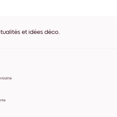
Misty Pine Noir
Misty Pine Blanc
Misty Pine Bois de Chêne
Misty Pine Large Noir
Misty Pine Large Blanc
Misty Pine Large Noyer
tualités et idées déco.
Misty Pine Toile
tialité
ente