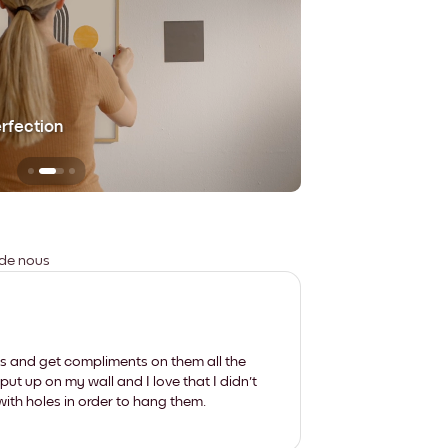
erfection
Sans aucune trace
 de nous
les and get compliments on them all the
put up on my wall and I love that I didn't
th holes in order to hang them.