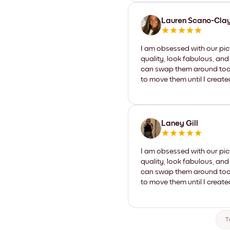
Lauren Scano-Cla
I am obsessed with our pic
quality, look fabulous, and
can swap them around too. I
to move them until I create
Laney Gill
I am obsessed with our pic
quality, look fabulous, and
can swap them around too. I
to move them until I create
T