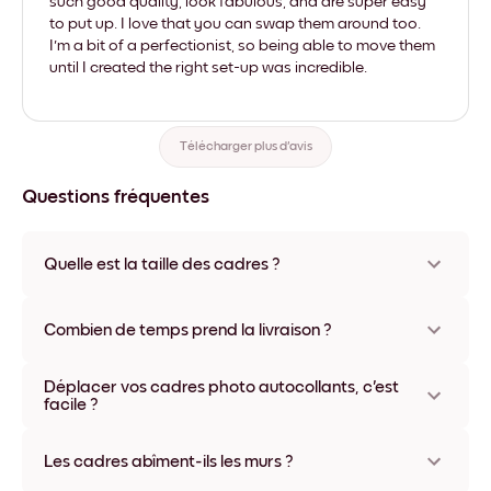
such good quality, look fabulous, and are super easy
to put up. I love that you can swap them around too.
I'm a bit of a perfectionist, so being able to move them
until I created the right set-up was incredible.
Télécharger plus d'avis
Questions fréquentes
Quelle est la taille des cadres ?
Les formats proposés vont de 8''x11'' à 22''x44''. Plusieurs
matériaux et coloris disponibles, y compris sans cadre ou en
Combien de temps prend la livraison ?
toile.
La livraison de vos cadres photo personnalisés prend
Déplacer vos cadres photo autocollants, c'est
généralement une semaine. Livraison express possible dans
facile ?
certains pays. Un numéro de suivi accompagne chaque
commande.
Oui, nos cadres photo autocollants sont repositionnables à
l'infini, sans abîmer vos murs.
Les cadres abîment-ils les murs ?