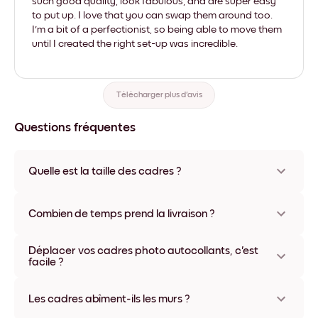
such good quality, look fabulous, and are super easy
to put up. I love that you can swap them around too.
I'm a bit of a perfectionist, so being able to move them
until I created the right set-up was incredible.
Télécharger plus d'avis
Questions fréquentes
Quelle est la taille des cadres ?
Les formats proposés vont de 8''x11'' à 22''x44''. Plusieurs
matériaux et coloris disponibles, y compris sans cadre ou en
Combien de temps prend la livraison ?
toile.
La livraison de vos cadres photo personnalisés prend
Déplacer vos cadres photo autocollants, c'est
généralement une semaine. Livraison express possible dans
facile ?
certains pays. Un numéro de suivi accompagne chaque
commande.
Oui, nos cadres photo autocollants sont repositionnables à
l'infini, sans abîmer vos murs.
Les cadres abîment-ils les murs ?