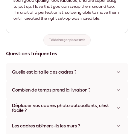
such good quality, look fabulous, and are super easy
to put up. I love that you can swap them around too.
I'm a bit of a perfectionist, so being able to move them
until I created the right set-up was incredible.
Télécharger plus d'avis
Questions fréquentes
Quelle est la taille des cadres ?
Les formats proposés vont de 8''x11'' à 22''x44''. Plusieurs
matériaux et coloris disponibles, y compris sans cadre ou en
Combien de temps prend la livraison ?
toile.
La livraison de vos cadres photo personnalisés prend
Déplacer vos cadres photo autocollants, c'est
généralement une semaine. Livraison express possible dans
facile ?
certains pays. Un numéro de suivi accompagne chaque
commande.
Oui, nos cadres photo autocollants sont repositionnables à
l'infini, sans abîmer vos murs.
Les cadres abîment-ils les murs ?