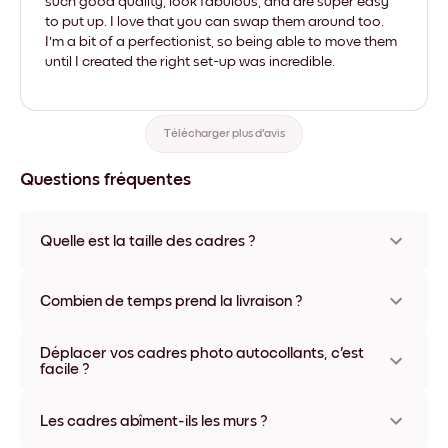
such good quality, look fabulous, and are super easy
to put up. I love that you can swap them around too.
I'm a bit of a perfectionist, so being able to move them
until I created the right set-up was incredible.
Télécharger plus d'avis
Questions fréquentes
Quelle est la taille des cadres ?
Les formats proposés vont de 8''x11'' à 22''x44''. Plusieurs
matériaux et coloris disponibles, y compris sans cadre ou en
Combien de temps prend la livraison ?
toile.
La livraison de vos cadres photo personnalisés prend
Déplacer vos cadres photo autocollants, c'est
généralement une semaine. Livraison express possible dans
facile ?
certains pays. Un numéro de suivi accompagne chaque
commande.
Oui, nos cadres photo autocollants sont repositionnables à
l'infini, sans abîmer vos murs.
Les cadres abîment-ils les murs ?