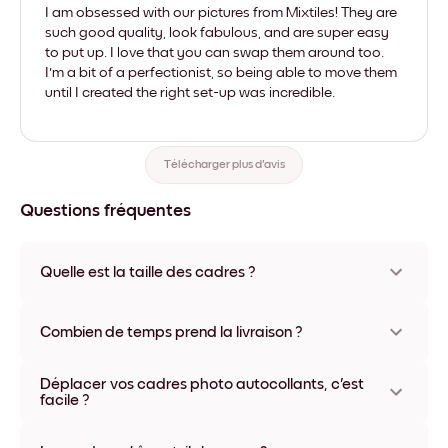
I am obsessed with our pictures from Mixtiles! They are
such good quality, look fabulous, and are super easy
to put up. I love that you can swap them around too.
I'm a bit of a perfectionist, so being able to move them
until I created the right set-up was incredible.
Télécharger plus d'avis
Questions fréquentes
Quelle est la taille des cadres ?
Les formats proposés vont de 8''x11'' à 22''x44''. Plusieurs
matériaux et coloris disponibles, y compris sans cadre ou en
Combien de temps prend la livraison ?
toile.
La livraison de vos cadres photo personnalisés prend
Déplacer vos cadres photo autocollants, c'est
généralement une semaine. Livraison express possible dans
facile ?
certains pays. Un numéro de suivi accompagne chaque
commande.
Oui, nos cadres photo autocollants sont repositionnables à