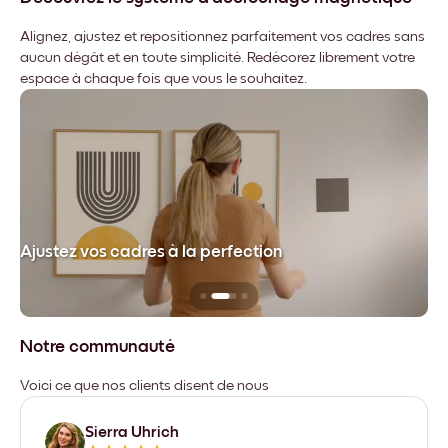
Alignez, ajustez et repositionnez parfaitement vos cadres sans
aucun dégât et en toute simplicité. Redécorez librement votre
espace à chaque fois que vous le souhaitez.
dre
Ajustez vos cadres à la perfection
Sa
Notre communauté
Voici ce que nos clients disent de nous
Sierra Uhrich