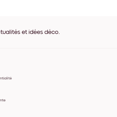
gustav klimt - Poppy Fields
gustav klimt - Poppy Fields
gustav klimt - Poppy Field
gustav klimt - Poppy Fields
gustav klimt - Poppy Field
gustav klimt - Poppy Field
tualités et idées déco.
gustav klimt - Poppy Fields 
tialité
ente