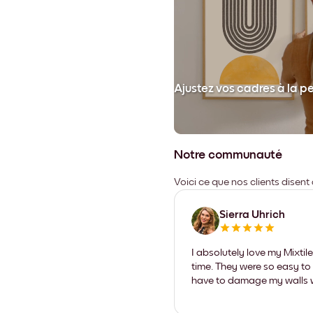
et collez votre cadre au mur.
Ajustez vos cadres à la p
Notre communauté
Voici ce que nos clients disent
Sierra Uhrich
I absolutely love my Mixti
time. They were so easy to 
have to damage my walls wi