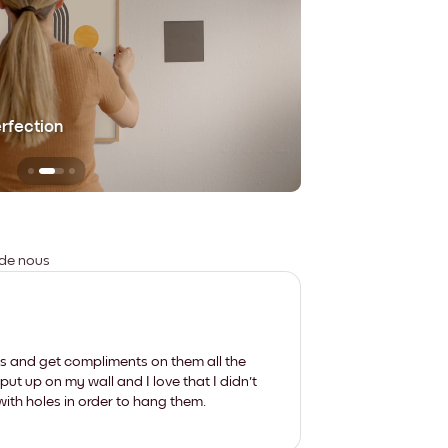
erfection
Sans aucune trace
 de nous
les and get compliments on them all the
put up on my wall and I love that I didn't
th holes in order to hang them.