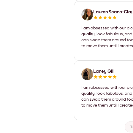
Lauren Scano-Cla
I am obsessed with our pic
quality, look fabulous, and
can swap them around too. I
to move them until I create
Laney Gill
I am obsessed with our pic
quality, look fabulous, and
can swap them around too. I
to move them until I create
T