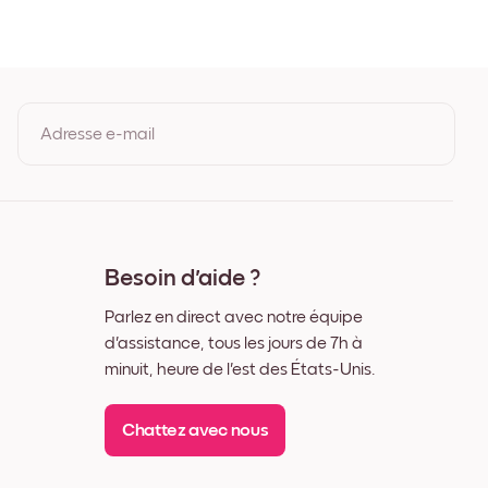
 Noir
 Blanc
s Bois de Chêne
 Large Noir
s Large Blanc
s Large Noyer
Adresse e-mail
Toile
En vous inscrivant, vous acceptez les Conditions d'utilisation et la
Politique de confidentialité de Mixtiles.
Besoin d'aide ?
Parlez en direct avec notre équipe
d'assistance, tous les jours de 7h à
minuit, heure de l'est des États-Unis.
Chattez avec nous