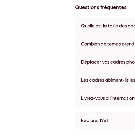
Questions fréquentes
Quelle est la taille des ca
Les formats proposés vont de
coloris disponibles, y compris 
Combien de temps prend la
La livraison de vos cadres ph
semaine. Livraison express po
Déplacer vos cadres photo
accompagne chaque comma
Oui, nos cadres photo autocolla
abîmer vos murs.
Les cadres abîment-ils les
Non, nos cadres photo autocol
Livrez-vous à l'internation
Oui, dans la plupart des pays 
Explorer l'Art
gustav klimt - Poppy Field