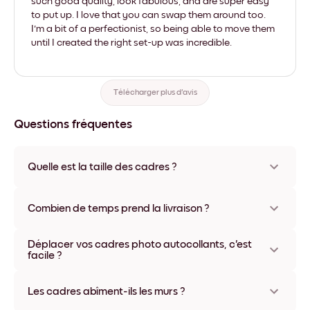
such good quality, look fabulous, and are super easy
to put up. I love that you can swap them around too.
I'm a bit of a perfectionist, so being able to move them
until I created the right set-up was incredible.
Télécharger plus d'avis
Questions fréquentes
Quelle est la taille des cadres ?
Les formats proposés vont de 21x28 cm à 56x112 cm.
Plusieurs matériaux et coloris disponibles, y compris sans
Combien de temps prend la livraison ?
cadre ou en toile.
La livraison de vos cadres photo personnalisés prend
Déplacer vos cadres photo autocollants, c'est
généralement une semaine. Livraison express possible dans
facile ?
certains pays. Un numéro de suivi accompagne chaque
commande.
Oui, nos cadres photo autocollants sont repositionnables à
l'infini, sans abîmer vos murs.
Les cadres abîment-ils les murs ?