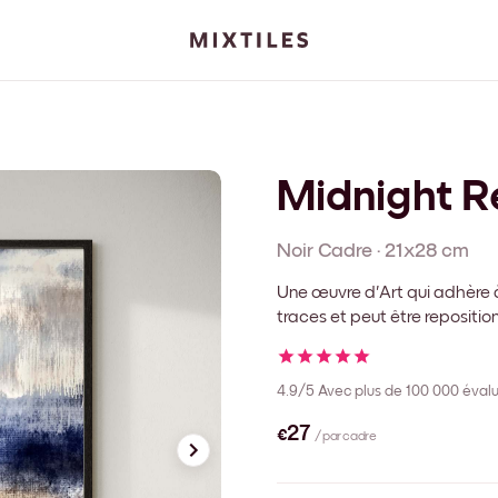
Midnight Re
Noir
Cadre
·
21x28 cm
Une œuvre d'Art qui adhère à
traces et peut être repositi
4.9/5
Avec plus de 100 000 évalu
€27
/ par cadre