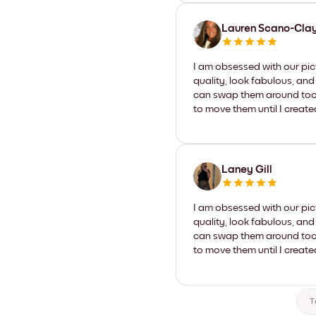
Lauren Scano-Cla
I am obsessed with our pic
quality, look fabulous, and
can swap them around too. I
to move them until I create
Laney Gill
I am obsessed with our pic
quality, look fabulous, and
can swap them around too. I
to move them until I create
T