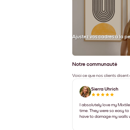
et collez votre cadre au mur.
Ajustez vos cadres à la p
Notre communauté
Voici ce que nos clients disent
Sierra Uhrich
I absolutely love my Mixti
time. They were so easy to 
have to damage my walls wi