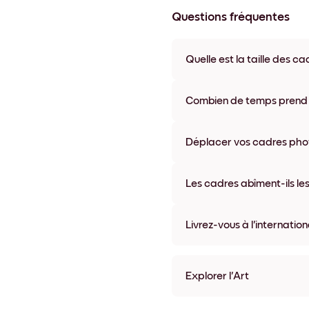
Questions fréquentes
Quelle est la taille des ca
Les formats proposés vont de
coloris disponibles, y compris 
Combien de temps prend la
La livraison de vos cadres ph
semaine. Livraison express po
Déplacer vos cadres photo
accompagne chaque comma
Oui, nos cadres photo autocolla
abîmer vos murs.
Les cadres abîment-ils les
Non, nos cadres photo autocol
Livrez-vous à l'internation
Oui, dans la plupart des pays 
Explorer l'Art
Midnight Reflections no.1 S