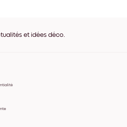
Midnight Reflections no.1 N
Midnight Reflections no.1 B
Midnight Reflections no.1 B
Midnight Reflections no.1 L
Midnight Reflections no.1 L
Midnight Reflections no.1 
tualités et idées déco.
Midnight Reflections no.1 To
tialité
ente