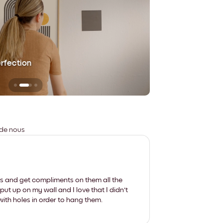
erfection
Sans aucune trace
 de nous
les and get compliments on them all the
put up on my wall and I love that I didn't
th holes in order to hang them.