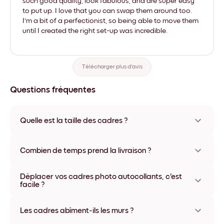
such good quality, look fabulous, and are super easy
to put up. I love that you can swap them around too.
I'm a bit of a perfectionist, so being able to move them
until I created the right set-up was incredible.
Télécharger plus d'avis
Questions fréquentes
Quelle est la taille des cadres ?
Les formats proposés vont de 21x28 cm à 56x112 cm.
Plusieurs matériaux et coloris disponibles, y compris sans
Combien de temps prend la livraison ?
cadre ou en toile.
La livraison de vos cadres photo personnalisés prend
Déplacer vos cadres photo autocollants, c'est
généralement une semaine. Livraison express possible dans
facile ?
certains pays. Un numéro de suivi accompagne chaque
commande.
Oui, nos cadres photo autocollants sont repositionnables à
l'infini, sans abîmer vos murs.
Les cadres abîment-ils les murs ?