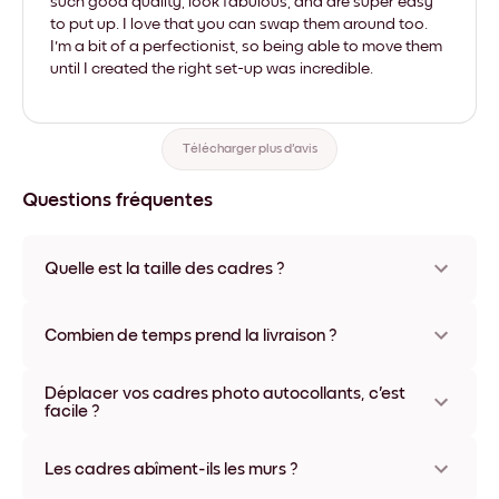
such good quality, look fabulous, and are super easy
to put up. I love that you can swap them around too.
I'm a bit of a perfectionist, so being able to move them
until I created the right set-up was incredible.
Télécharger plus d'avis
Questions fréquentes
Quelle est la taille des cadres ?
Les formats proposés vont de 21x28 cm à 56x112 cm.
Plusieurs matériaux et coloris disponibles, y compris sans
Combien de temps prend la livraison ?
cadre ou en toile.
La livraison de vos cadres photo personnalisés prend
Déplacer vos cadres photo autocollants, c'est
généralement une semaine. Livraison express possible dans
facile ?
certains pays. Un numéro de suivi accompagne chaque
commande.
Oui, nos cadres photo autocollants sont repositionnables à
l'infini, sans abîmer vos murs.
Les cadres abîment-ils les murs ?