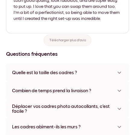
such good quality, look fabulous, and are super easy
to put up. I love that you can swap them around too.
I'm a bit of a perfectionist, so being able to move them
until I created the right set-up was incredible.
Télécharger plus d'avis
Questions fréquentes
Quelle est la taille des cadres ?
Les formats proposés vont de 21x28 cm à 56x112 cm.
Plusieurs matériaux et coloris disponibles, y compris sans
Combien de temps prend la livraison ?
cadre ou en toile.
La livraison de vos cadres photo personnalisés prend
Déplacer vos cadres photo autocollants, c'est
généralement une semaine. Livraison express possible dans
facile ?
certains pays. Un numéro de suivi accompagne chaque
commande.
Oui, nos cadres photo autocollants sont repositionnables à
l'infini, sans abîmer vos murs.
Les cadres abîment-ils les murs ?