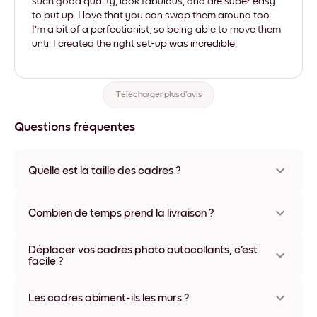
such good quality, look fabulous, and are super easy
to put up. I love that you can swap them around too.
I'm a bit of a perfectionist, so being able to move them
until I created the right set-up was incredible.
Télécharger plus d'avis
Questions fréquentes
Quelle est la taille des cadres ?
Les formats proposés vont de 21x28 cm à 56x112 cm.
Plusieurs matériaux et coloris disponibles, y compris sans
Combien de temps prend la livraison ?
cadre ou en toile.
La livraison de vos cadres photo personnalisés prend
Déplacer vos cadres photo autocollants, c'est
généralement une semaine. Livraison express possible dans
facile ?
certains pays. Un numéro de suivi accompagne chaque
commande.
Oui, nos cadres photo autocollants sont repositionnables à
l'infini, sans abîmer vos murs.
Les cadres abîment-ils les murs ?