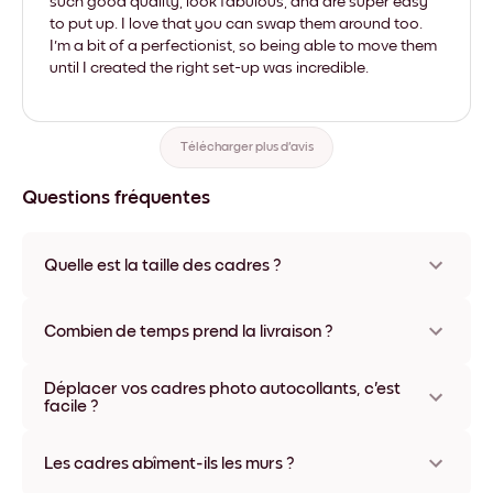
such good quality, look fabulous, and are super easy
to put up. I love that you can swap them around too.
I'm a bit of a perfectionist, so being able to move them
until I created the right set-up was incredible.
Télécharger plus d'avis
Questions fréquentes
Quelle est la taille des cadres ?
Les formats proposés vont de 21x28 cm à 56x112 cm.
Plusieurs matériaux et coloris disponibles, y compris sans
Combien de temps prend la livraison ?
cadre ou en toile.
La livraison de vos cadres photo personnalisés prend
Déplacer vos cadres photo autocollants, c'est
généralement une semaine. Livraison express possible dans
facile ?
certains pays. Un numéro de suivi accompagne chaque
commande.
Oui, nos cadres photo autocollants sont repositionnables à
l'infini, sans abîmer vos murs.
Les cadres abîment-ils les murs ?