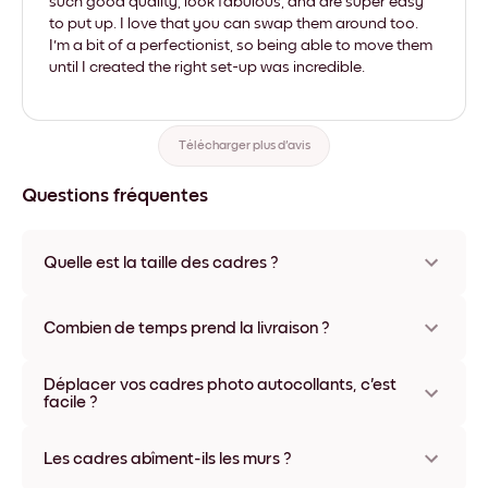
such good quality, look fabulous, and are super easy
to put up. I love that you can swap them around too.
I'm a bit of a perfectionist, so being able to move them
until I created the right set-up was incredible.
Télécharger plus d'avis
Questions fréquentes
Quelle est la taille des cadres ?
Les formats proposés vont de 21x28 cm à 56x112 cm.
Plusieurs matériaux et coloris disponibles, y compris sans
Combien de temps prend la livraison ?
cadre ou en toile.
La livraison de vos cadres photo personnalisés prend
Déplacer vos cadres photo autocollants, c'est
généralement une semaine. Livraison express possible dans
facile ?
certains pays. Un numéro de suivi accompagne chaque
commande.
Oui, nos cadres photo autocollants sont repositionnables à
l'infini, sans abîmer vos murs.
Les cadres abîment-ils les murs ?