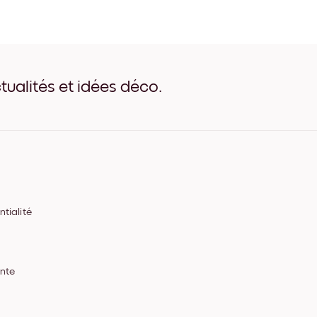
Art Gallery N.Y. Noir
Art Gallery N.Y. Blanc
Art Gallery N.Y. Bois de Ch
Art Gallery N.Y. Large Noir
Art Gallery N.Y. Large Blan
Art Gallery N.Y. Large Noye
tualités et idées déco.
Art Gallery N.Y. Toile
tialité
ente