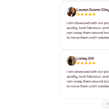
Lauren Scano-Cla
I am obsessed with our pic
quality, look fabulous, and
can swap them around too. I
to move them until I create
Laney Gill
I am obsessed with our pic
quality, look fabulous, and
can swap them around too. I
to move them until I create
T