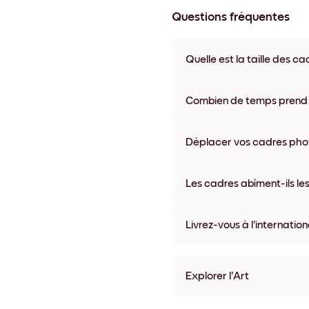
Questions fréquentes
Quelle est la taille des ca
Les formats proposés vont de
coloris disponibles, y compris 
Combien de temps prend la
La livraison de vos cadres ph
semaine. Livraison express po
Déplacer vos cadres photo
accompagne chaque comma
Oui, nos cadres photo autocolla
abîmer vos murs.
Les cadres abîment-ils les
Non, nos cadres photo autocol
Livrez-vous à l'internation
Oui, dans la plupart des pays 
Explorer l'Art
Art Gallery N.Y. Sans bordu