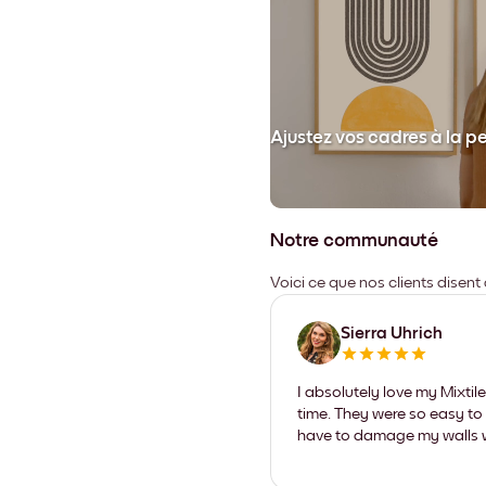
et collez votre cadre au mur.
Ajustez vos cadres à la p
Notre communauté
Voici ce que nos clients disent
Sierra Uhrich
I absolutely love my Mixti
time. They were so easy to 
have to damage my walls wi