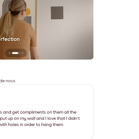
erfection
Sans aucune trace
 de nous
les and get compliments on them all the
put up on my wall and I love that I didn't
th holes in order to hang them.