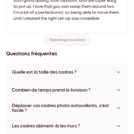
such good quality, look fabulous, and are super easy
to put up. I love that you can swap them around too.
I'm a bit of a perfectionist, so being able to move them
until I created the right set-up was incredible.
Télécharger plus d'avis
Questions fréquentes
Quelle est la taille des cadres ?
Les formats proposés vont de 21x28 cm à 56x112 cm.
Plusieurs matériaux et coloris disponibles, y compris sans
Combien de temps prend la livraison ?
cadre ou en toile.
La livraison de vos cadres photo personnalisés prend
Déplacer vos cadres photo autocollants, c'est
généralement une semaine. Livraison express possible dans
facile ?
certains pays. Un numéro de suivi accompagne chaque
commande.
Oui, nos cadres photo autocollants sont repositionnables à
l'infini, sans abîmer vos murs.
Les cadres abîment-ils les murs ?