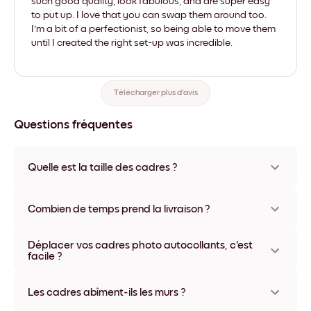
such good quality, look fabulous, and are super easy
to put up. I love that you can swap them around too.
I'm a bit of a perfectionist, so being able to move them
until I created the right set-up was incredible.
Télécharger plus d'avis
Questions fréquentes
Quelle est la taille des cadres ?
Les formats proposés vont de 21x28 cm à 56x112 cm.
Plusieurs matériaux et coloris disponibles, y compris sans
Combien de temps prend la livraison ?
cadre ou en toile.
La livraison de vos cadres photo personnalisés prend
Déplacer vos cadres photo autocollants, c'est
généralement une semaine. Livraison express possible dans
facile ?
certains pays. Un numéro de suivi accompagne chaque
commande.
Oui, nos cadres photo autocollants sont repositionnables à
l'infini, sans abîmer vos murs.
Les cadres abîment-ils les murs ?