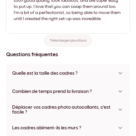
such good quality, look fabulous, and are super easy
to put up. I love that you can swap them around too.
I'm a bit of a perfectionist, so being able to move them
until I created the right set-up was incredible.
Télécharger plus d'avis
Questions fréquentes
Quelle est la taille des cadres ?
Les formats proposés vont de 21x28 cm à 56x112 cm.
Plusieurs matériaux et coloris disponibles, y compris sans
Combien de temps prend la livraison ?
cadre ou en toile.
La livraison de vos cadres photo personnalisés prend
Déplacer vos cadres photo autocollants, c'est
généralement une semaine. Livraison express possible dans
facile ?
certains pays. Un numéro de suivi accompagne chaque
commande.
Oui, nos cadres photo autocollants sont repositionnables à
l'infini, sans abîmer vos murs.
Les cadres abîment-ils les murs ?