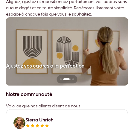
Alignez, ajustez et repositionnez parfaitement vos cadres sans
aucun dégât et en toute simplicité. Redécorez librement votre
espace à chaque fois que vous le souhaitez.
dre
Ajustez vos cadres à la perfection
Sa
Notre communauté
Voici ce que nos clients disent de nous
Sierra Uhrich