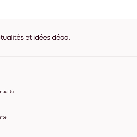
Vintage Cappuccino Noir
Vintage Cappuccino Blanc
Vintage Cappuccino Bois 
Vintage Cappuccino Large
Vintage Cappuccino Large
Vintage Cappuccino Large
tualités et idées déco.
Vintage Cappuccino Toile
tialité
ente