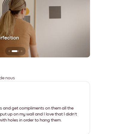
erfection
Sans aucune trace
 de nous
les and get compliments on them all the
put up on my wall and I love that I didn't
th holes in order to hang them.