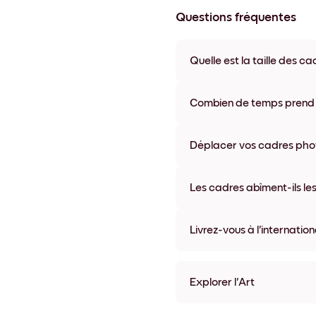
Questions fréquentes
Quelle est la taille des ca
Les formats proposés vont de
coloris disponibles, y compris 
Combien de temps prend la
La livraison de vos cadres ph
semaine. Livraison express po
Déplacer vos cadres photo
accompagne chaque comma
Oui, nos cadres photo autocolla
abîmer vos murs.
Les cadres abîment-ils les
Non, nos cadres photo autocol
Livrez-vous à l'internation
Oui, dans la plupart des pays 
Explorer l'Art
Vintage Cappuccino Sans 