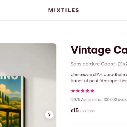
Vintage C
Sans bordure
Cadre
·
21x
Une œuvre d'Art qui adhère à
traces et peut être repositi
4.9/5
Avec plus de 100 000 évalu
€15
/ par cadre