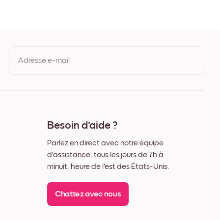
de Chêne
 Noir
 Blanc
 Noyer
Adresse e-mail
En vous inscrivant, vous acceptez les Conditions d'utilisation et la
Politique de confidentialité de Mixtiles.
Besoin d'aide ?
Parlez en direct avec notre équipe
d'assistance, tous les jours de 7h à
minuit, heure de l'est des États-Unis.
Chattez avec nous