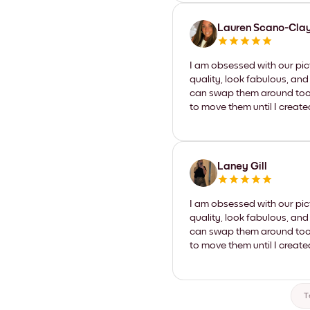
Lauren Scano-Cla
I am obsessed with our pic
quality, look fabulous, and
can swap them around too. I
to move them until I create
Laney Gill
I am obsessed with our pic
quality, look fabulous, and
can swap them around too. I
to move them until I create
T