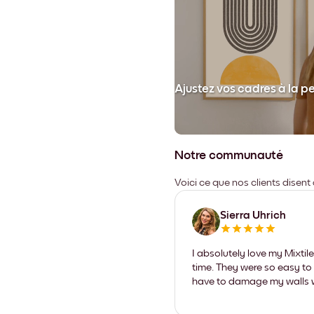
et collez votre cadre au mur.
Ajustez vos cadres à la p
Notre communauté
Voici ce que nos clients disent
Sierra Uhrich
I absolutely love my Mixti
time. They were so easy to 
have to damage my walls wi