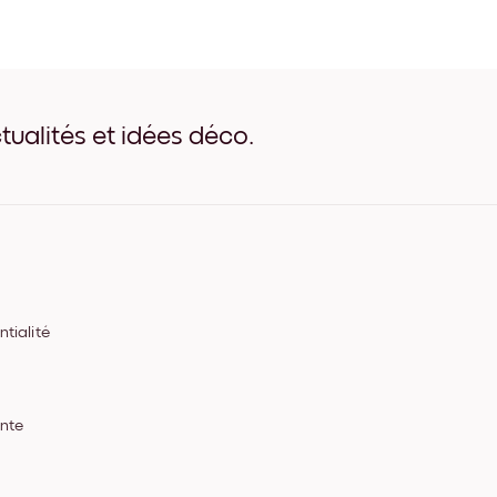
Beach No.6 Noir
Beach No.6 Blanc
Beach No.6 Bois de Chêne
Beach No.6 Large Noir
Beach No.6 Large Blanc
Beach No.6 Large Noyer
tualités et idées déco.
Beach No.6 Toile
tialité
ente