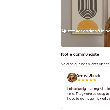
et collez votre cadre au mur.
Ajustez vos cadres à la p
Notre communauté
Voici ce que nos clients disent
Sierra Uhrich
I absolutely love my Mixti
time. They were so easy to 
have to damage my walls wi