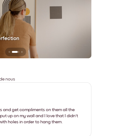
erfection
Sans aucune trace
 de nous
les and get compliments on them all the
put up on my wall and I love that I didn't
th holes in order to hang them.