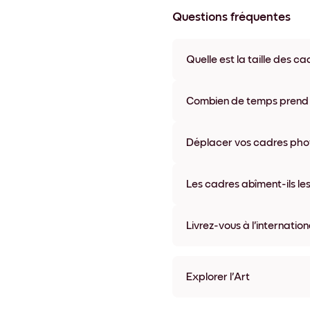
Questions fréquentes
Quelle est la taille des ca
Les formats proposés vont de
coloris disponibles, y compris 
Combien de temps prend la
La livraison de vos cadres ph
semaine. Livraison express po
Déplacer vos cadres photo
accompagne chaque comma
Oui, nos cadres photo autocolla
abîmer vos murs.
Les cadres abîment-ils les
Non, nos cadres photo autocol
Livrez-vous à l'internation
Oui, dans la plupart des pays 
Explorer l'Art
Beach No.6 Sans bordure