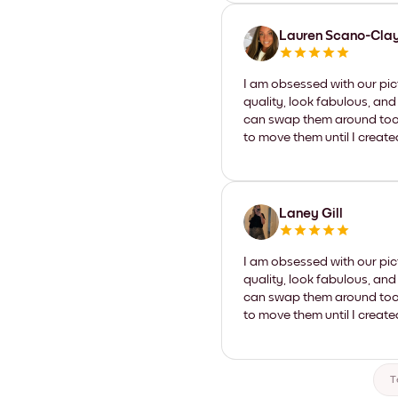
Lauren Scano-Cla
I am obsessed with our pic
quality, look fabulous, and
can swap them around too. I
to move them until I create
Laney Gill
I am obsessed with our pic
quality, look fabulous, and
can swap them around too. I
to move them until I create
T