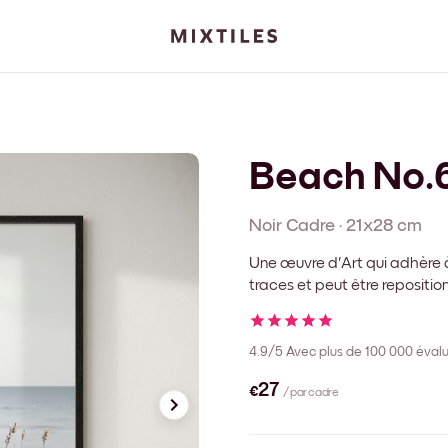
Beach No.
Noir
Cadre
·
21x28 cm
Une œuvre d'Art qui adhère à
traces et peut être repositi
4.9/5
Avec plus de 100 000 évalu
€27
/ par cadre