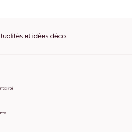
Toscana No.2 Noir
Toscana No.2 Blanc
Toscana No.2 Bois de Chê
Toscana No.2 Large Noir
Toscana No.2 Large Blanc
Toscana No.2 Large Noyer
tualités et idées déco.
Toscana No.2 Toile
tialité
ente