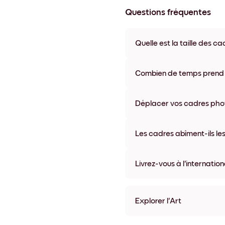
Questions fréquentes
Quelle est la taille des ca
Les formats proposés vont de
coloris disponibles, y compris 
Combien de temps prend la
La livraison de vos cadres ph
semaine. Livraison express po
Déplacer vos cadres photo
accompagne chaque comma
Oui, nos cadres photo autocolla
abîmer vos murs.
Les cadres abîment-ils les
Non, nos cadres photo autocol
Livrez-vous à l'internation
Oui, dans la plupart des pays 
Explorer l'Art
Toscana No.2 Sans bordur