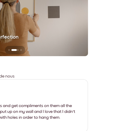
erfection
Sans aucune trace
 de nous
les and get compliments on them all the
put up on my wall and I love that I didn't
th holes in order to hang them.