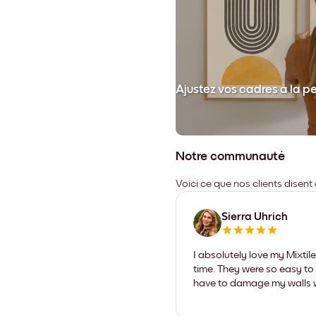
et collez votre cadre au mur.
Ajustez vos cadres à la p
Notre communauté
Voici ce que nos clients disent
Sierra Uhrich
I absolutely love my Mixti
time. They were so easy to 
have to damage my walls wi