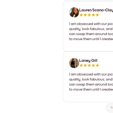
Lauren Scano-Cla
I am obsessed with our pic
quality, look fabulous, and
can swap them around too. I
to move them until I create
Laney Gill
I am obsessed with our pic
quality, look fabulous, and
can swap them around too. I
to move them until I create
T