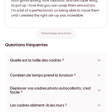
such good quality, look fabulous, and are super easy
to put up. I love that you can swap them around too.
I'm a bit of a perfectionist, so being able to move them
until I created the right set-up was incredible.
Télécharger plus d'avis
Questions fréquentes
Quelle est la taille des cadres ?
Les formats proposés vont de 21x28 cm à 56x112 cm.
Plusieurs matériaux et coloris disponibles, y compris sans
Combien de temps prend la livraison ?
cadre ou en toile.
La livraison de vos cadres photo personnalisés prend
Déplacer vos cadres photo autocollants, c'est
généralement une semaine. Livraison express possible dans
facile ?
certains pays. Un numéro de suivi accompagne chaque
commande.
Oui, nos cadres photo autocollants sont repositionnables à
l'infini, sans abîmer vos murs.
Les cadres abîment-ils les murs ?