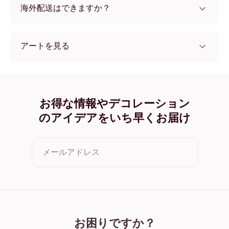
海外配送はできますか？
はい、世界中のほとんどの国へ配送可能です！
アートを見る
Boho Eclipse フレームレス
Boho Eclipse ブラック
Boho Eclipse ホワイト
Boho Eclipse オーク
お得な情報やデコレーション
Boho Eclipse ワイド ブラック
のアイデアをいち早くお届け
Boho Eclipse ワイド ホワイト
Boho Eclipse ワイド 濃木目
Boho Eclipse キャンバス
メールアドレス
クリックすると利用規約とプライバシーポリシーに同意した
ことになります
お困りですか？