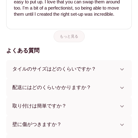
easy to put up. I love that you can swap them around
too. I'm a bit of a perfectionist, so being able to move
them until I created the right set-up was incredible.
もっと見る
よくある質問
タイルのサイズはどのくらいですか？
サイズは21x28 cmから56x112 cmまで。さまざまな素材と
フレームカラーからお選びいただけます。
配送にはどのくらいかかりますか？
通常約1週間でお届けします。一部の国ではお急ぎ便もご利
用いただけます。ご注文後、追跡番号をお知らせします。
取り付けは簡単ですか？
独自開発の粘着パッドで簡単に取り付けられます。壁に傷
をつけないため、賃貸のお部屋でも安心してお使いいただ
壁に傷がつきますか？
けます。
いいえ、壁を傷つけません。