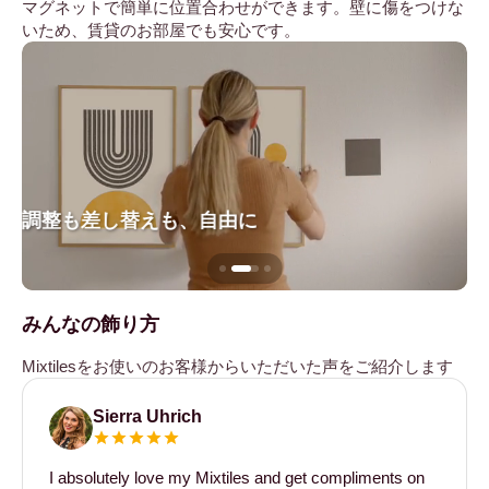
マグネットで簡単に位置合わせができます。壁に傷をつけな
いため、賃貸のお部屋でも安心です。
調整も差し替えも、自由に
壁
みんなの飾り方
Mixtilesをお使いのお客様からいただいた声をご紹介します
Sierra Uhrich
I absolutely love my Mixtiles and get compliments on