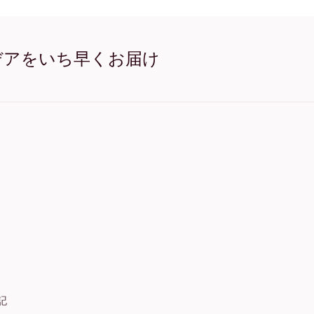
Porcelain Croissant オーク
Porcelain Croissant 
Porcelain Croissant 
Porcelain Croissant ワ
デアをいち早くお届け
Porcelain Croissant キ
記