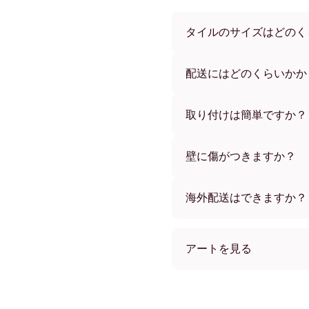
タイルのサイズはどのく
サイズは21x28 cmから56
ーからお選びいただけます
配送にはどのくらいかか
通常約1週間でお届けします
す。ご注文後、追跡番号を
取り付けは簡単ですか？
独自開発の粘着パッドで簡
め、賃貸のお部屋でも安心
壁に傷がつきますか？
いいえ、壁を傷つけません
海外配送はできますか？
はい、世界中のほとんどの
アートを見る
Porcelain Croissant 
Porcelain Croissant ブラ
Porcelain Croissant ホワ