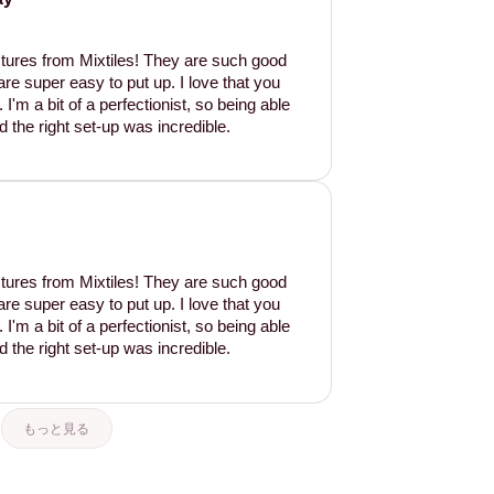
tures from Mixtiles! They are such good
are super easy to put up. I love that you
'm a bit of a perfectionist, so being able
d the right set-up was incredible.
tures from Mixtiles! They are such good
are super easy to put up. I love that you
'm a bit of a perfectionist, so being able
d the right set-up was incredible.
もっと見る