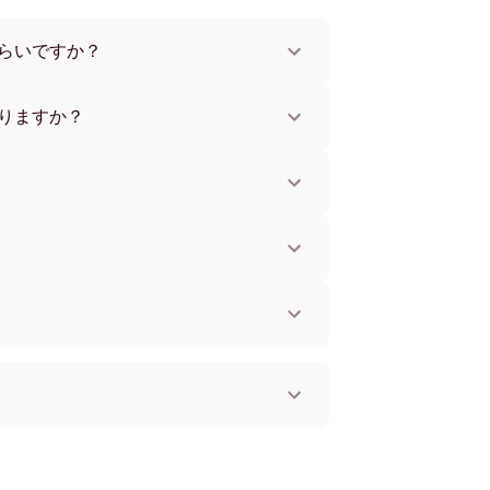
らいですか？
x112 cmまで。さまざまな素材とフレームカラ
。
りますか？
。一部の国ではお急ぎ便もご利用いただけま
お知らせします。
単に取り付けられます。壁に傷をつけないた
してお使いいただけます。
。
国へ配送可能です！
フレームレス
ック
イト