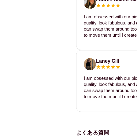
I am obsessed with our pic
quality, look fabulous, and 
can swap them around too. I
to move them until I create
Laney Gill
I am obsessed with our pic
quality, look fabulous, and 
can swap them around too. I
to move them until I create
よくある質問