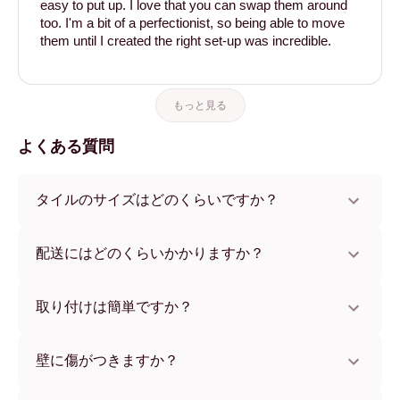
easy to put up. I love that you can swap them around
too. I'm a bit of a perfectionist, so being able to move
them until I created the right set-up was incredible.
もっと見る
よくある質問
タイルのサイズはどのくらいですか？
サイズは21x28 cmから56x112 cmまで。さまざまな素材と
フレームカラーからお選びいただけます。
配送にはどのくらいかかりますか？
通常約1週間でお届けします。一部の国ではお急ぎ便もご利
用いただけます。ご注文後、追跡番号をお知らせします。
取り付けは簡単ですか？
独自開発の粘着パッドで簡単に取り付けられます。壁に傷
をつけないため、賃貸のお部屋でも安心してお使いいただ
壁に傷がつきますか？
けます。
いいえ、壁を傷つけません。