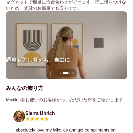
マグネットで簡単に位置合わせができます。壁に傷をつけな
いため、賃貸のお部屋でも安心です。
調整も差し替えも、自由に
壁
みんなの飾り方
Mixtilesをお使いのお客様からいただいた声をご紹介します
Sierra Uhrich
I absolutely love my Mixtiles and get compliments on