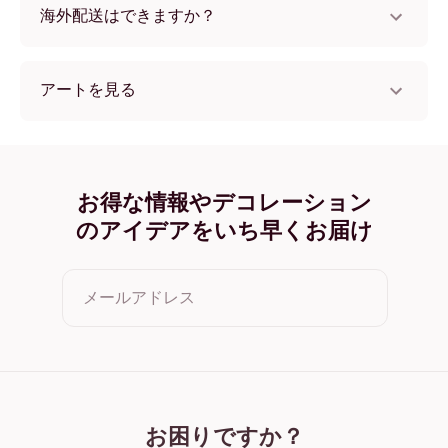
海外配送はできますか？
はい、世界中のほとんどの国へ配送可能です！
アートを見る
Midnight Reflections no.1 フレームレス
Midnight Reflections no.1 ブラック
Midnight Reflections no.1 ホワイト
Midnight Reflections no.1 オーク
お得な情報やデコレーション
Midnight Reflections no.1 ワイド ブラック
のアイデアをいち早くお届け
Midnight Reflections no.1 ワイド ホワイト
Midnight Reflections no.1 ワイド 濃木目
Midnight Reflections no.1 キャンバス
メールアドレス
クリックすると利用規約とプライバシーポリシーに同意した
ことになります
お困りですか？