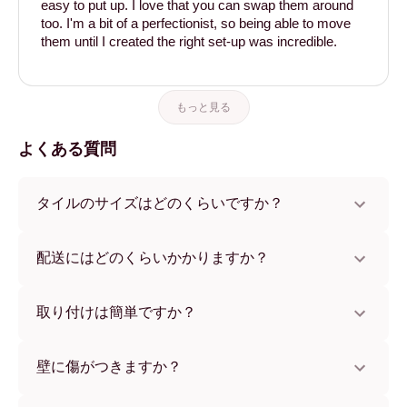
easy to put up. I love that you can swap them around
too. I'm a bit of a perfectionist, so being able to move
them until I created the right set-up was incredible.
もっと見る
よくある質問
タイルのサイズはどのくらいですか？
サイズは21x28 cmから56x112 cmまで。さまざまな素材と
フレームカラーからお選びいただけます。
配送にはどのくらいかかりますか？
通常約1週間でお届けします。一部の国ではお急ぎ便もご利
用いただけます。ご注文後、追跡番号をお知らせします。
取り付けは簡単ですか？
独自開発の粘着パッドで簡単に取り付けられます。壁に傷
をつけないため、賃貸のお部屋でも安心してお使いいただ
壁に傷がつきますか？
けます。
いいえ、壁を傷つけません。