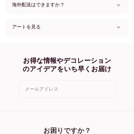
海外配送はできますか？
はい、世界中のほとんどの国へ配送可能です！
アートを見る
Open Window - Matisse フレームレス
Open Window - Matisse ブラック
Open Window - Matisse ホワイト
Open Window - Matisse オーク
お得な情報やデコレーション
Open Window - Matisse ワイド ブラック
のアイデアをいち早くお届け
Open Window - Matisse ワイド ホワイト
Open Window - Matisse ワイド 濃木目
Open Window - Matisse キャンバス
メールアドレス
クリックすると利用規約とプライバシーポリシーに同意した
ことになります
お困りですか？