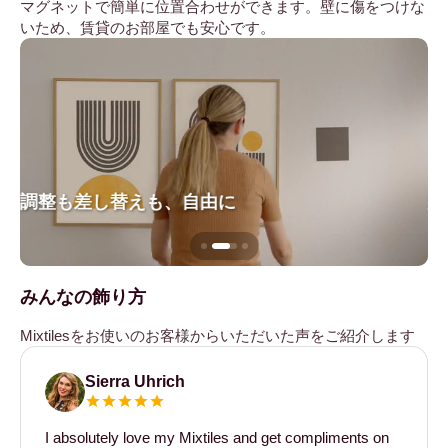
マグネットで簡単に位置合わせができます。壁に傷をつけな
いため、賃貸のお部屋でも安心です。
調整も差し替えも、自由に
壁
みんなの飾り方
Mixtilesをお使いのお客様からいただいた声をご紹介します
Sierra Uhrich
I absolutely love my Mixtiles and get compliments on