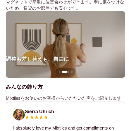
マグネットで簡単に位置合わせができます。壁に傷をつけな
いため、賃貸のお部屋でも安心です。
調整も差し替えも、自由に
壁
みんなの飾り方
Mixtilesをお使いのお客様からいただいた声をご紹介します
Sierra Uhrich
I absolutely love my Mixtiles and get compliments on