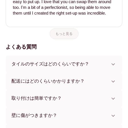
easy to put up. I love that you can swap them around
too. I'm a bit of a perfectionist, so being able to move
them until I created the right set-up was incredible.
もっと見る
よくある質問
タイルのサイズはどのくらいですか？
サイズは21x28 cmから56x112 cmまで。さまざまな素材と
フレームカラーからお選びいただけます。
配送にはどのくらいかかりますか？
通常約1週間でお届けします。一部の国ではお急ぎ便もご利
用いただけます。ご注文後、追跡番号をお知らせします。
取り付けは簡単ですか？
独自開発の粘着パッドで簡単に取り付けられます。壁に傷
をつけないため、賃貸のお部屋でも安心してお使いいただ
壁に傷がつきますか？
けます。
いいえ、壁を傷つけません。