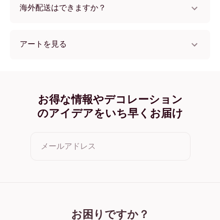
海外配送はできますか？
はい、世界中のほとんどの国へ配送可能です！
アートを見る
Palms by the arch フレームレス
Palms by the arch ブラック
Palms by the arch ホワイト
Palms by the arch オーク
お得な情報やデコレーション
Palms by the arch ワイド ブラック
のアイデアをいち早くお届け
Palms by the arch ワイド ホワイト
Palms by the arch ワイド 濃木目
Palms by the arch キャンバス
メールアドレス
クリックすると利用規約とプライバシーポリシーに同意した
ことになります
お困りですか？