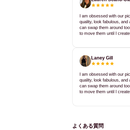
I am obsessed with our pic
quality, look fabulous, and 
can swap them around too. I
to move them until I create
Laney Gill
I am obsessed with our pic
quality, look fabulous, and 
can swap them around too. I
to move them until I create
よくある質問