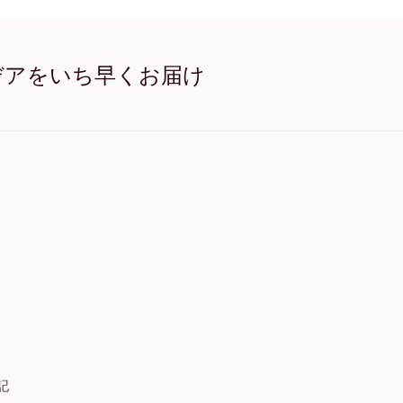
Floral Clay Print No.1 オ
Floral Clay Print No.
Floral Clay Print No.
Floral Clay Print No.1
デアをいち早くお届け
Floral Clay Print No.1
記