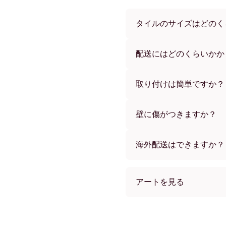
タイルのサイズはどのく
サイズは21x28 cmから56
ーからお選びいただけます
配送にはどのくらいかか
通常約1週間でお届けします
す。ご注文後、追跡番号を
取り付けは簡単ですか？
独自開発の粘着パッドで簡
め、賃貸のお部屋でも安心
壁に傷がつきますか？
いいえ、壁を傷つけません
海外配送はできますか？
はい、世界中のほとんどの
アートを見る
Floral Clay Print No.1
Floral Clay Print No.1 
Floral Clay Print No.1 