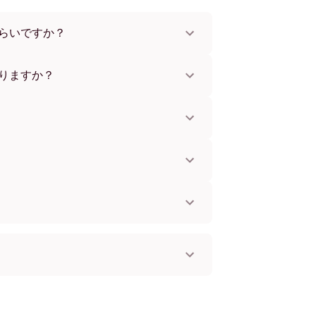
らいですか？
x112 cmまで。さまざまな素材とフレームカラ
。
りますか？
。一部の国ではお急ぎ便もご利用いただけま
お知らせします。
単に取り付けられます。壁に傷をつけないた
してお使いいただけます。
。
国へ配送可能です！
 フレームレス
ブラック
ホワイト