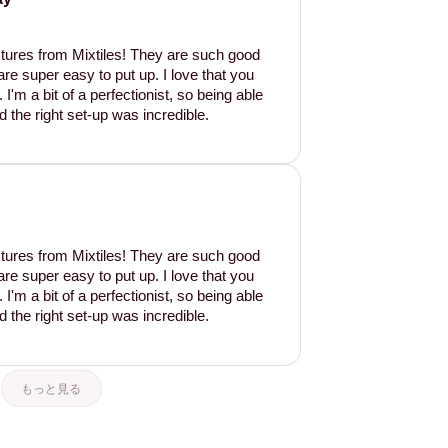
tures from Mixtiles! They are such good
are super easy to put up. I love that you
'm a bit of a perfectionist, so being able
d the right set-up was incredible.
tures from Mixtiles! They are such good
are super easy to put up. I love that you
'm a bit of a perfectionist, so being able
d the right set-up was incredible.
もっと見る