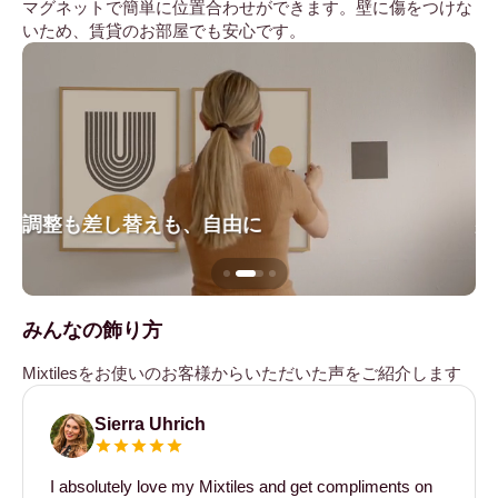
マグネットで簡単に位置合わせができます。壁に傷をつけな
いため、賃貸のお部屋でも安心です。
調整も差し替えも、自由に
壁
みんなの飾り方
Mixtilesをお使いのお客様からいただいた声をご紹介します
Sierra Uhrich
I absolutely love my Mixtiles and get compliments on