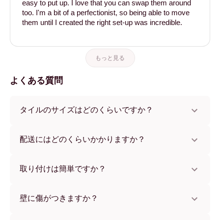
easy to put up. I love that you can swap them around
too. I'm a bit of a perfectionist, so being able to move
them until I created the right set-up was incredible.
もっと見る
よくある質問
タイルのサイズはどのくらいですか？
サイズは21x28 cmから56x112 cmまで。さまざまな素材と
フレームカラーからお選びいただけます。
配送にはどのくらいかかりますか？
通常約1週間でお届けします。一部の国ではお急ぎ便もご利
用いただけます。ご注文後、追跡番号をお知らせします。
取り付けは簡単ですか？
独自開発の粘着パッドで簡単に取り付けられます。壁に傷
をつけないため、賃貸のお部屋でも安心してお使いいただ
壁に傷がつきますか？
けます。
いいえ、壁を傷つけません。