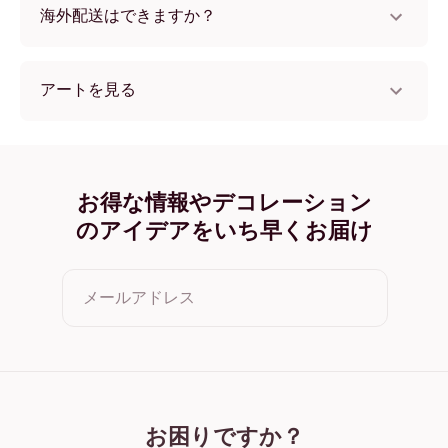
海外配送はできますか？
はい、世界中のほとんどの国へ配送可能です！
アートを見る
Halloween (19) フレームレス
Halloween (19) ブラック
Halloween (19) ホワイト
Halloween (19) オーク
お得な情報やデコレーション
Halloween (19) ワイド ブラック
のアイデアをいち早くお届け
Halloween (19) ワイド ホワイト
Halloween (19) ワイド 濃木目
Halloween (19) キャンバス
メールアドレス
クリックすると利用規約とプライバシーポリシーに同意した
ことになります
お困りですか？