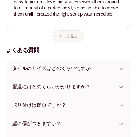
easy to put up. I love that you can swap them around
too. I'm a bit of a perfectionist, so being able to move
them until I created the right set-up was incredible.
もっと見る
よくある質問
タイルのサイズはどのくらいですか？
サイズは21x28 cmから56x112 cmまで。さまざまな素材と
フレームカラーからお選びいただけます。
配送にはどのくらいかかりますか？
通常約1週間でお届けします。一部の国ではお急ぎ便もご利
用いただけます。ご注文後、追跡番号をお知らせします。
取り付けは簡単ですか？
独自開発の粘着パッドで簡単に取り付けられます。壁に傷
をつけないため、賃貸のお部屋でも安心してお使いいただ
壁に傷がつきますか？
けます。
いいえ、壁を傷つけません。