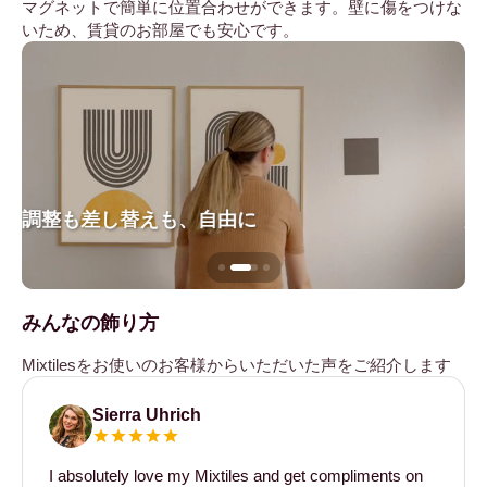
マグネットで簡単に位置合わせができます。壁に傷をつけな
いため、賃貸のお部屋でも安心です。
調整も差し替えも、自由に
壁
みんなの飾り方
Mixtilesをお使いのお客様からいただいた声をご紹介します
Sierra Uhrich
I absolutely love my Mixtiles and get compliments on