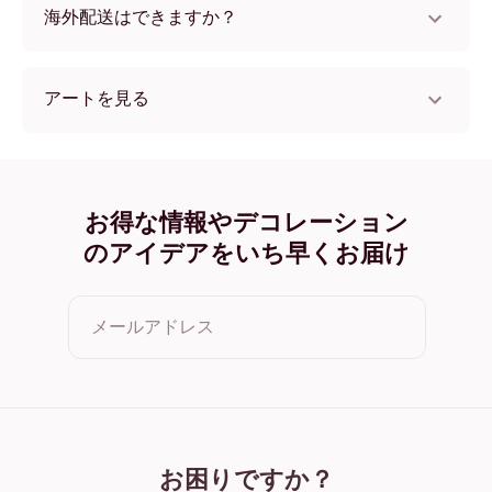
海外配送はできますか？
はい、世界中のほとんどの国へ配送可能です！
アートを見る
Midnight Reflections no.2 フレームレス
Midnight Reflections no.2 ブラック
Midnight Reflections no.2 ホワイト
Midnight Reflections no.2 オーク
お得な情報やデコレーション
Midnight Reflections no.2 ワイド ブラック
のアイデアをいち早くお届け
Midnight Reflections no.2 ワイド ホワイト
Midnight Reflections no.2 ワイド 濃木目
Midnight Reflections no.2 キャンバス
メールアドレス
クリックすると利用規約とプライバシーポリシーに同意した
ことになります
お困りですか？