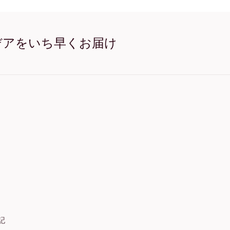
This Is Us オーク
This Is Us ワイド ブラッ
This Is Us ワイド ホワイ
This Is Us ワイド 濃木目
デアをいち早くお届け
This Is Us キャンバス
記