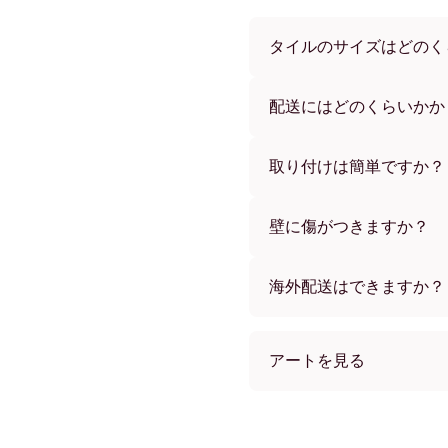
タイルのサイズはどのく
サイズは21x28 cmから56
ーからお選びいただけます
配送にはどのくらいかか
通常約1週間でお届けします
す。ご注文後、追跡番号を
取り付けは簡単ですか？
独自開発の粘着パッドで簡
め、賃貸のお部屋でも安心
壁に傷がつきますか？
いいえ、壁を傷つけません
海外配送はできますか？
はい、世界中のほとんどの
アートを見る
This Is Us フレームレス
This Is Us ブラック
This Is Us ホワイト