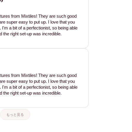
tures from Mixtiles! They are such good
are super easy to put up. I love that you
'm a bit of a perfectionist, so being able
d the right set-up was incredible.
tures from Mixtiles! They are such good
are super easy to put up. I love that you
'm a bit of a perfectionist, so being able
d the right set-up was incredible.
もっと見る