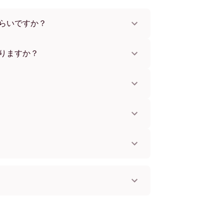
らいですか？
x112 cmまで。さまざまな素材とフレームカラ
。
りますか？
。一部の国ではお急ぎ便もご利用いただけま
お知らせします。
単に取り付けられます。壁に傷をつけないた
してお使いいただけます。
。
国へ配送可能です！