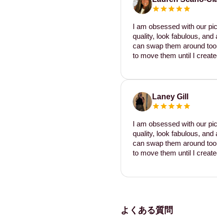
I am obsessed with our pic
quality, look fabulous, and 
can swap them around too. I
to move them until I create
Laney Gill
I am obsessed with our pic
quality, look fabulous, and 
can swap them around too. I
to move them until I create
よくある質問