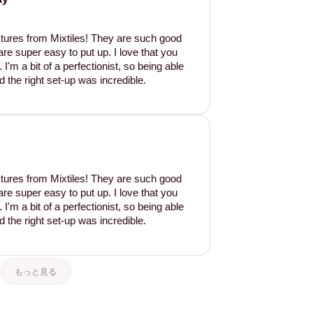
tures from Mixtiles! They are such good
are super easy to put up. I love that you
'm a bit of a perfectionist, so being able
d the right set-up was incredible.
tures from Mixtiles! They are such good
are super easy to put up. I love that you
'm a bit of a perfectionist, so being able
d the right set-up was incredible.
もっと見る