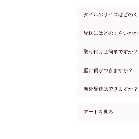
タイルのサイズはどのく
サイズは21x28 cmから56
ーからお選びいただけます
配送にはどのくらいかか
通常約1週間でお届けします
す。ご注文後、追跡番号を
取り付けは簡単ですか？
独自開発の粘着パッドで簡
め、賃貸のお部屋でも安心
壁に傷がつきますか？
いいえ、壁を傷つけません
海外配送はできますか？
はい、世界中のほとんどの
アートを見る
Toscana No.1 フレームレ
Toscana No.1 ブラック
Toscana No.1 ホワイト