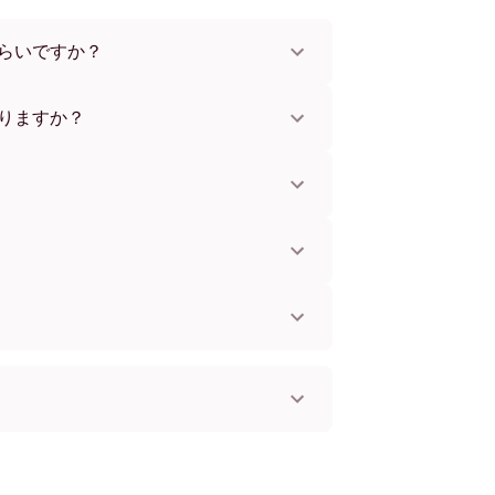
らいですか？
x112 cmまで。さまざまな素材とフレームカラ
。
りますか？
。一部の国ではお急ぎ便もご利用いただけま
お知らせします。
単に取り付けられます。壁に傷をつけないた
してお使いいただけます。
。
国へ配送可能です！
ス