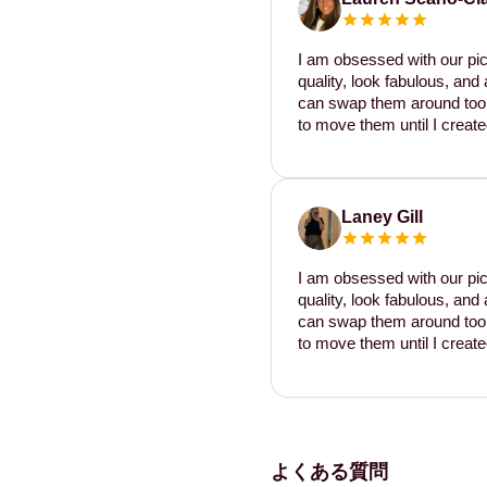
I am obsessed with our pic
quality, look fabulous, and 
can swap them around too. I
to move them until I create
Laney Gill
I am obsessed with our pic
quality, look fabulous, and 
can swap them around too. I
to move them until I create
よくある質問