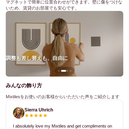
マグネットで簡単に位置合わせができます。壁に傷をつけな
いため、賃貸のお部屋でも安心です。
調整も差し替えも、自由に
壁
みんなの飾り方
Mixtilesをお使いのお客様からいただいた声をご紹介します
Sierra Uhrich
I absolutely love my Mixtiles and get compliments on