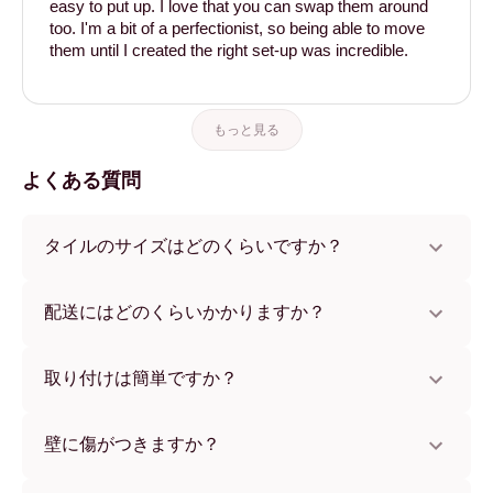
easy to put up. I love that you can swap them around
too. I'm a bit of a perfectionist, so being able to move
them until I created the right set-up was incredible.
もっと見る
よくある質問
タイルのサイズはどのくらいですか？
サイズは21x28 cmから56x112 cmまで。さまざまな素材と
フレームカラーからお選びいただけます。
配送にはどのくらいかかりますか？
通常約1週間でお届けします。一部の国ではお急ぎ便もご利
用いただけます。ご注文後、追跡番号をお知らせします。
取り付けは簡単ですか？
独自開発の粘着パッドで簡単に取り付けられます。壁に傷
をつけないため、賃貸のお部屋でも安心してお使いいただ
壁に傷がつきますか？
けます。
いいえ、壁を傷つけません。