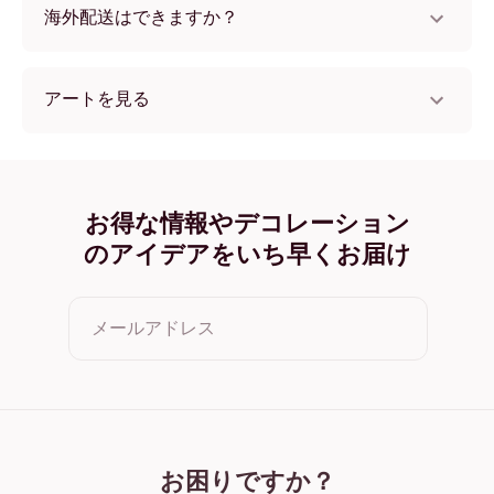
海外配送はできますか？
はい、世界中のほとんどの国へ配送可能です！
アートを見る
Massachusetts in Patterns フレームレス
Massachusetts in Patterns ブラック
Massachusetts in Patterns ホワイト
Massachusetts in Patterns オーク
お得な情報やデコレーション
Massachusetts in Patterns ワイド ブラック
のアイデアをいち早くお届け
Massachusetts in Patterns ワイド ホワイト
Massachusetts in Patterns ワイド 濃木目
Massachusetts in Patterns キャンバス
メールアドレス
クリックすると利用規約とプライバシーポリシーに同意した
ことになります
お困りですか？