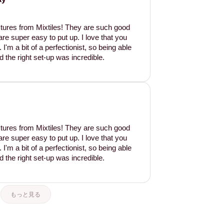
tures from Mixtiles! They are such good
are super easy to put up. I love that you
'm a bit of a perfectionist, so being able
d the right set-up was incredible.
tures from Mixtiles! They are such good
are super easy to put up. I love that you
'm a bit of a perfectionist, so being able
d the right set-up was incredible.
もっと見る