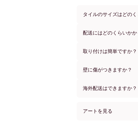
タイルのサイズはどのく
サイズは21x28 cmから56
ーからお選びいただけます
配送にはどのくらいかか
通常約1週間でお届けします
す。ご注文後、追跡番号を
取り付けは簡単ですか？
独自開発の粘着パッドで簡
め、賃貸のお部屋でも安心
壁に傷がつきますか？
いいえ、壁を傷つけません
海外配送はできますか？
はい、世界中のほとんどの
アートを見る
Halloween (4) フレームレ
Halloween (4) ブラック
Halloween (4) ホワイト