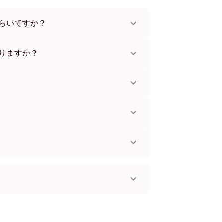
らいですか？
x112 cmまで。さまざまな素材とフレームカラ
。
りますか？
。一部の国ではお急ぎ便もご利用いただけま
お知らせします。
単に取り付けられます。壁に傷をつけないた
してお使いいただけます。
。
国へ配送可能です！
ス