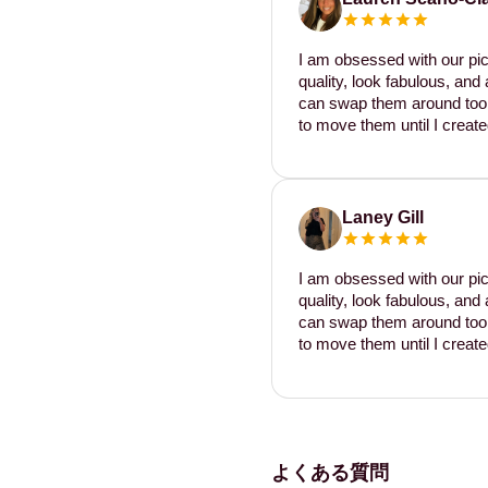
I am obsessed with our pic
quality, look fabulous, and 
can swap them around too. I
to move them until I create
Laney Gill
I am obsessed with our pic
quality, look fabulous, and 
can swap them around too. I
to move them until I create
よくある質問