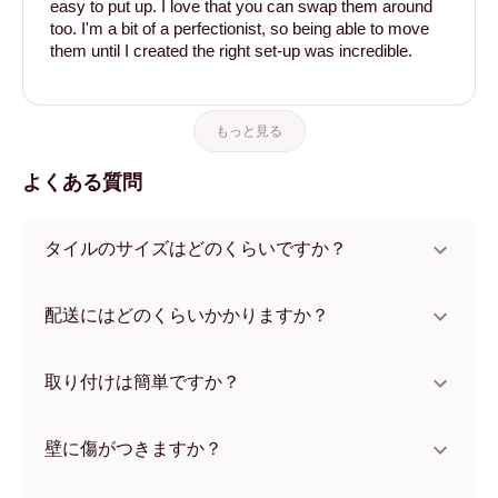
easy to put up. I love that you can swap them around
too. I'm a bit of a perfectionist, so being able to move
them until I created the right set-up was incredible.
もっと見る
よくある質問
タイルのサイズはどのくらいですか？
サイズは21x28 cmから56x112 cmまで。さまざまな素材と
フレームカラーからお選びいただけます。
配送にはどのくらいかかりますか？
通常約1週間でお届けします。一部の国ではお急ぎ便もご利
用いただけます。ご注文後、追跡番号をお知らせします。
取り付けは簡単ですか？
独自開発の粘着パッドで簡単に取り付けられます。壁に傷
をつけないため、賃貸のお部屋でも安心してお使いいただ
壁に傷がつきますか？
けます。
いいえ、壁を傷つけません。