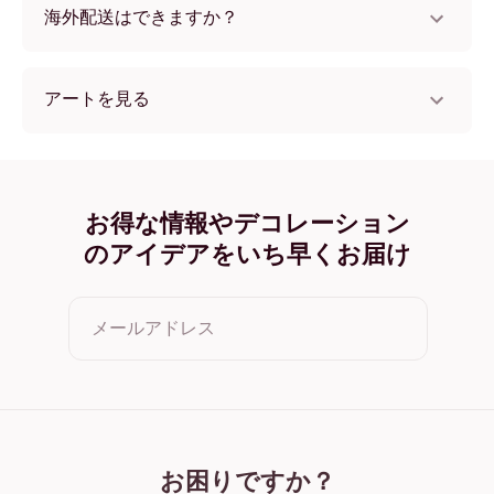
海外配送はできますか？
はい、世界中のほとんどの国へ配送可能です！
アートを見る
Ethereal Cliffs フレームレス
Ethereal Cliffs ブラック
Ethereal Cliffs ホワイト
Ethereal Cliffs オーク
お得な情報やデコレーション
Ethereal Cliffs ワイド ブラック
のアイデアをいち早くお届け
Ethereal Cliffs ワイド ホワイト
Ethereal Cliffs ワイド 濃木目
Ethereal Cliffs キャンバス
メールアドレス
クリックすると利用規約とプライバシーポリシーに同意した
ことになります
お困りですか？