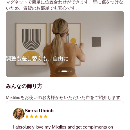
マグネットで簡単に位置合わせができます。壁に傷をつけな
いため、賃貸のお部屋でも安心です。
調整も差し替えも、自由に
壁
みんなの飾り方
Mixtilesをお使いのお客様からいただいた声をご紹介します
Sierra Uhrich
I absolutely love my Mixtiles and get compliments on