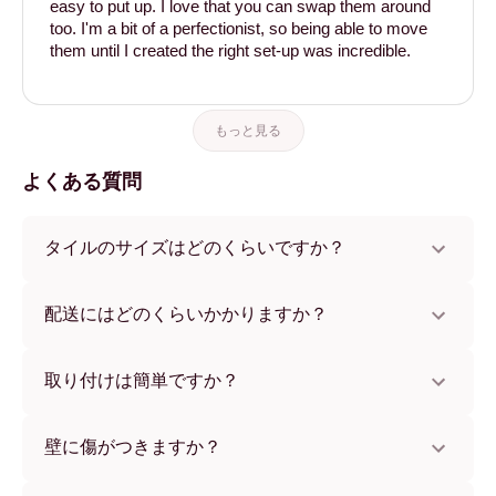
easy to put up. I love that you can swap them around
too. I'm a bit of a perfectionist, so being able to move
them until I created the right set-up was incredible.
もっと見る
よくある質問
タイルのサイズはどのくらいですか？
サイズは21x28 cmから56x112 cmまで。さまざまな素材と
フレームカラーからお選びいただけます。
配送にはどのくらいかかりますか？
通常約1週間でお届けします。一部の国ではお急ぎ便もご利
用いただけます。ご注文後、追跡番号をお知らせします。
取り付けは簡単ですか？
独自開発の粘着パッドで簡単に取り付けられます。壁に傷
をつけないため、賃貸のお部屋でも安心してお使いいただ
壁に傷がつきますか？
けます。
いいえ、壁を傷つけません。