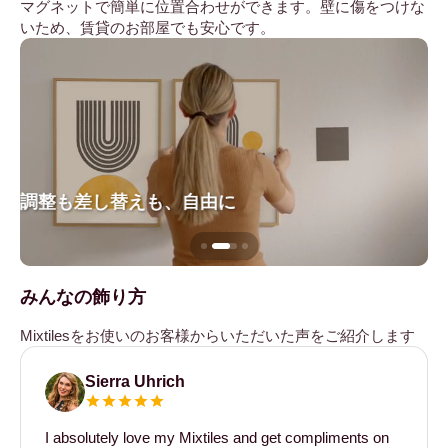
マグネットで簡単に位置合わせができます。壁に傷をつけな
いため、賃貸のお部屋でも安心です。
調整も差し替えも、自由に
壁
みんなの飾り方
Mixtilesをお使いのお客様からいただいた声をご紹介します
Sierra Uhrich
I absolutely love my Mixtiles and get compliments on