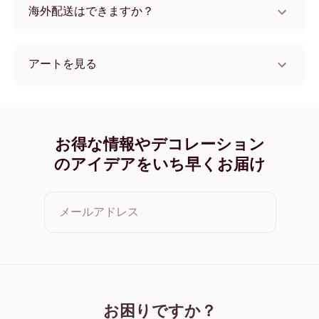
海外配送はできますか？
はい、世界中のほとんどの国へ配送可能です！
アートを見る
White Umbrella フレームレス
White Umbrella ブラック
White Umbrella ホワイト
White Umbrella オーク
お得な情報やデコレーション
White Umbrella ワイド ブラック
のアイデアをいち早くお届け
White Umbrella ワイド ホワイト
White Umbrella ワイド 濃木目
White Umbrella キャンバス
メールアドレス
クリックすると利用規約とプライバシーポリシーに同意した
ことになります
お困りですか？