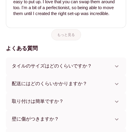
easy to put up. I love that you can swap them around
too. I'm a bit of a perfectionist, so being able to move
them until I created the right set-up was incredible.
もっと見る
よくある質問
タイルのサイズはどのくらいですか？
サイズは21x28 cmから56x112 cmまで。さまざまな素材と
フレームカラーからお選びいただけます。
配送にはどのくらいかかりますか？
通常約1週間でお届けします。一部の国ではお急ぎ便もご利
用いただけます。ご注文後、追跡番号をお知らせします。
取り付けは簡単ですか？
独自開発の粘着パッドで簡単に取り付けられます。壁に傷
をつけないため、賃貸のお部屋でも安心してお使いいただ
壁に傷がつきますか？
けます。
いいえ、壁を傷つけません。