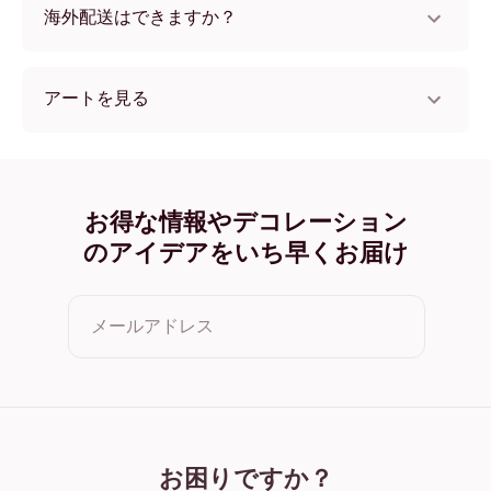
海外配送はできますか？
はい、世界中のほとんどの国へ配送可能です！
アートを見る
Cute Tiger フレームレス
Cute Tiger ブラック
Cute Tiger ホワイト
Cute Tiger オーク
お得な情報やデコレーション
Cute Tiger ワイド ブラック
のアイデアをいち早くお届け
Cute Tiger ワイド ホワイト
Cute Tiger ワイド 濃木目
Cute Tiger キャンバス
メールアドレス
クリックすると利用規約とプライバシーポリシーに同意した
ことになります
お困りですか？