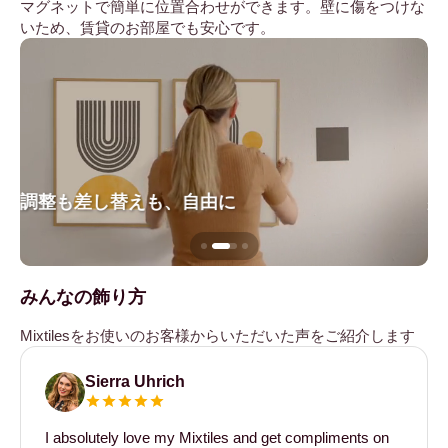
マグネットで簡単に位置合わせができます。壁に傷をつけな
いため、賃貸のお部屋でも安心です。
調整も差し替えも、自由に
壁
みんなの飾り方
Mixtilesをお使いのお客様からいただいた声をご紹介します
Sierra Uhrich
I absolutely love my Mixtiles and get compliments on