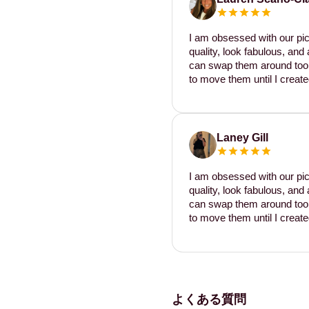
I am obsessed with our pic
quality, look fabulous, and 
can swap them around too. I
to move them until I create
Laney Gill
I am obsessed with our pic
quality, look fabulous, and 
can swap them around too. I
to move them until I create
よくある質問