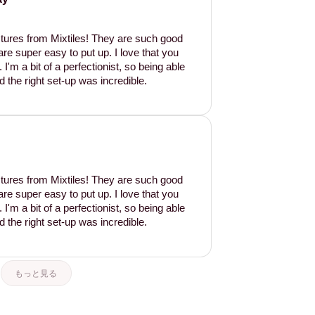
tures from Mixtiles! They are such good
are super easy to put up. I love that you
'm a bit of a perfectionist, so being able
d the right set-up was incredible.
tures from Mixtiles! They are such good
are super easy to put up. I love that you
'm a bit of a perfectionist, so being able
d the right set-up was incredible.
もっと見る