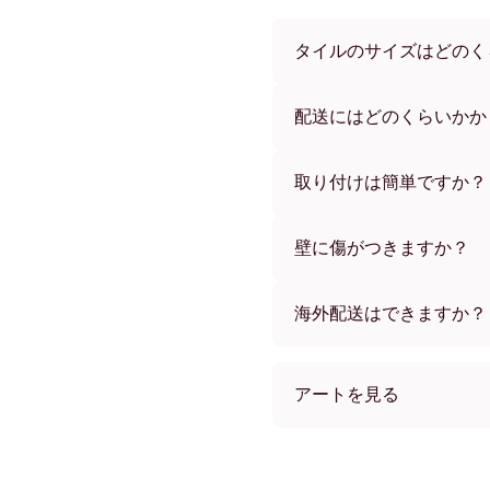
タイルのサイズはどのく
サイズは21x28 cmから56
ーからお選びいただけます
配送にはどのくらいかか
通常約1週間でお届けします
す。ご注文後、追跡番号を
取り付けは簡単ですか？
独自開発の粘着パッドで簡
め、賃貸のお部屋でも安心
壁に傷がつきますか？
いいえ、壁を傷つけません
海外配送はできますか？
はい、世界中のほとんどの
アートを見る
Happy Tiger フレームレス
Happy Tiger ブラック
Happy Tiger ホワイト