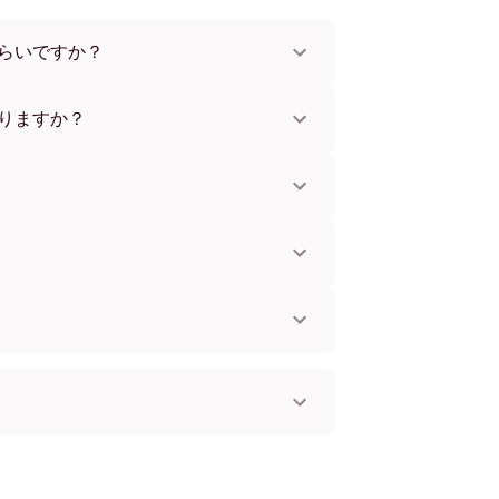
らいですか？
x112 cmまで。さまざまな素材とフレームカラ
。
りますか？
。一部の国ではお急ぎ便もご利用いただけま
お知らせします。
単に取り付けられます。壁に傷をつけないた
してお使いいただけます。
。
国へ配送可能です！