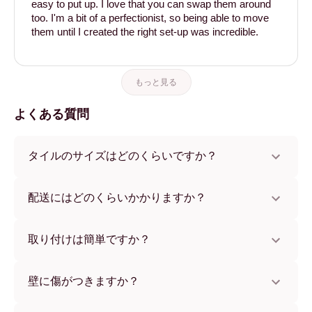
easy to put up. I love that you can swap them around
too. I'm a bit of a perfectionist, so being able to move
them until I created the right set-up was incredible.
もっと見る
よくある質問
タイルのサイズはどのくらいですか？
サイズは21x28 cmから56x112 cmまで。さまざまな素材と
フレームカラーからお選びいただけます。
配送にはどのくらいかかりますか？
通常約1週間でお届けします。一部の国ではお急ぎ便もご利
用いただけます。ご注文後、追跡番号をお知らせします。
取り付けは簡単ですか？
独自開発の粘着パッドで簡単に取り付けられます。壁に傷
をつけないため、賃貸のお部屋でも安心してお使いいただ
壁に傷がつきますか？
けます。
いいえ、壁を傷つけません。