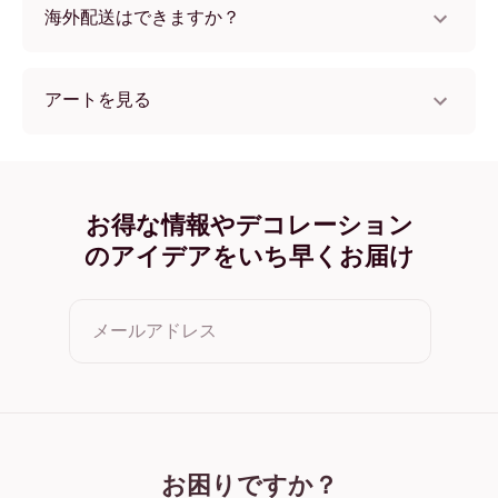
海外配送はできますか？
はい、世界中のほとんどの国へ配送可能です！
アートを見る
Misty Pine フレームレス
Misty Pine ブラック
Misty Pine ホワイト
Misty Pine オーク
お得な情報やデコレーション
Misty Pine ワイド ブラック
のアイデアをいち早くお届け
Misty Pine ワイド ホワイト
Misty Pine ワイド 濃木目
Misty Pine キャンバス
メールアドレス
クリックすると利用規約とプライバシーポリシーに同意した
ことになります
お困りですか？