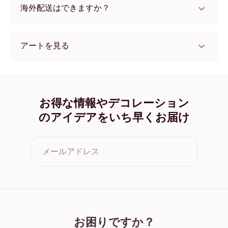
海外配送はできますか？
はい、世界中のほとんどの国へ配送可能です！
アートを見る
Yes You Can フレームレス
Yes You Can ブラック
Yes You Can ホワイト
Yes You Can オーク
お得な情報やデコレーション
Yes You Can ワイド ブラック
のアイデアをいち早くお届け
Yes You Can ワイド ホワイト
Yes You Can ワイド 濃木目
Yes You Can キャンバス
メールアドレス
クリックすると利用規約とプライバシーポリシーに同意した
ことになります
お困りですか？