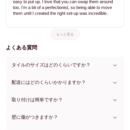
easy to put up. I love that you can swap them around
too. I'm a bit of a perfectionist, so being able to move
them until I created the right set-up was incredible.
もっと見る
よくある質問
タイルのサイズはどのくらいですか？
サイズは21x28 cmから56x112 cmまで。さまざまな素材と
フレームカラーからお選びいただけます。
配送にはどのくらいかかりますか？
通常約1週間でお届けします。一部の国ではお急ぎ便もご利
用いただけます。ご注文後、追跡番号をお知らせします。
取り付けは簡単ですか？
独自開発の粘着パッドで簡単に取り付けられます。壁に傷
をつけないため、賃貸のお部屋でも安心してお使いいただ
壁に傷がつきますか？
けます。
いいえ、壁を傷つけません。