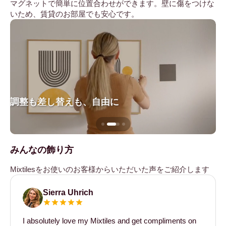
マグネットで簡単に位置合わせができます。壁に傷をつけな
いため、賃貸のお部屋でも安心です。
調整も差し替えも、自由に
壁
みんなの飾り方
Mixtilesをお使いのお客様からいただいた声をご紹介します
Sierra Uhrich
I absolutely love my Mixtiles and get compliments on