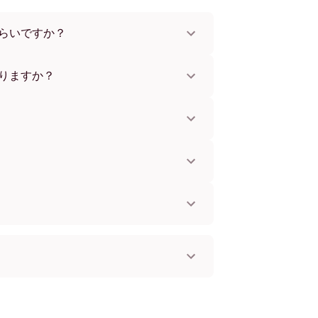
らいですか？
x112 cmまで。さまざまな素材とフレームカラ
。
りますか？
。一部の国ではお急ぎ便もご利用いただけま
お知らせします。
単に取り付けられます。壁に傷をつけないた
してお使いいただけます。
。
国へ配送可能です！
 フレームレス
ブラック
ホワイト