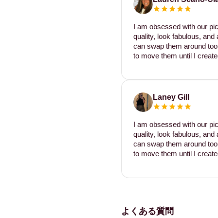
I am obsessed with our pic
quality, look fabulous, and 
can swap them around too. I
to move them until I create
Laney Gill
I am obsessed with our pic
quality, look fabulous, and 
can swap them around too. I
to move them until I create
よくある質問