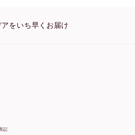
Golden Feminine no.1 オ
Golden Feminine no.1
Golden Feminine no.1
Golden Feminine no.1
デアをいち早くお届け
Golden Feminine no.1
表記