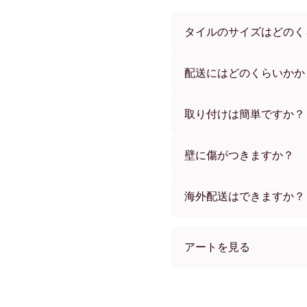
タイルのサイズはどのく
サイズは21x28 cmから56
ーからお選びいただけます
配送にはどのくらいかか
通常約1週間でお届けします
す。ご注文後、追跡番号を
取り付けは簡単ですか？
独自開発の粘着パッドで簡
め、賃貸のお部屋でも安心
壁に傷がつきますか？
いいえ、壁を傷つけません
海外配送はできますか？
はい、世界中のほとんどの
アートを見る
Golden Feminine no.1
Golden Feminine no.1 
Golden Feminine no.1 