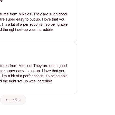
tures from Mixtiles! They are such good
are super easy to put up. I love that you
'm a bit of a perfectionist, so being able
d the right set-up was incredible.
tures from Mixtiles! They are such good
are super easy to put up. I love that you
'm a bit of a perfectionist, so being able
d the right set-up was incredible.
もっと見る