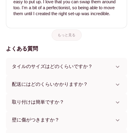
easy to put up. I love that you can swap them around
too. I'm a bit of a perfectionist, so being able to move
them until I created the right set-up was incredible.
もっと見る
よくある質問
タイルのサイズはどのくらいですか？
サイズは21x28 cmから56x112 cmまで。さまざまな素材と
フレームカラーからお選びいただけます。
配送にはどのくらいかかりますか？
通常約1週間でお届けします。一部の国ではお急ぎ便もご利
用いただけます。ご注文後、追跡番号をお知らせします。
取り付けは簡単ですか？
独自開発の粘着パッドで簡単に取り付けられます。壁に傷
をつけないため、賃貸のお部屋でも安心してお使いいただ
壁に傷がつきますか？
けます。
いいえ、壁を傷つけません。