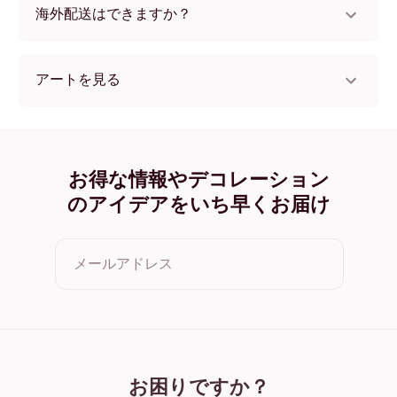
海外配送はできますか？
はい、世界中のほとんどの国へ配送可能です！
アートを見る
collectionSeasonal (15) フレームレス
collectionSeasonal (15) ブラック
collectionSeasonal (15) ホワイト
collectionSeasonal (15) オーク
お得な情報やデコレーション
collectionSeasonal (15) ワイド ブラック
のアイデアをいち早くお届け
collectionSeasonal (15) ワイド ホワイト
collectionSeasonal (15) ワイド 濃木目
collectionSeasonal (15) キャンバス
メールアドレス
クリックすると利用規約とプライバシーポリシーに同意した
ことになります
お困りですか？