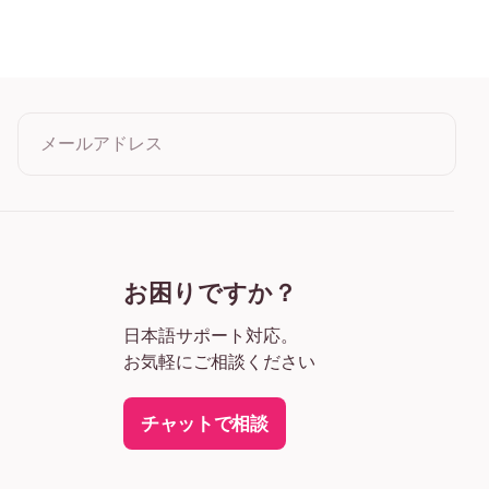
e at Giverny フレームレス
e at Giverny ブラック
e at Giverny ホワイト
 at Giverny オーク
ne at Giverny ワイド ブラック
ne at Giverny ワイド ホワイト
e at Giverny ワイド 濃木目
メールアドレス
e at Giverny キャンバス
クリックすると利用規約とプライバシーポリシーに同意したこ
とになります
お困りですか？
日本語サポート対応。
お気軽にご相談ください
チャットで相談