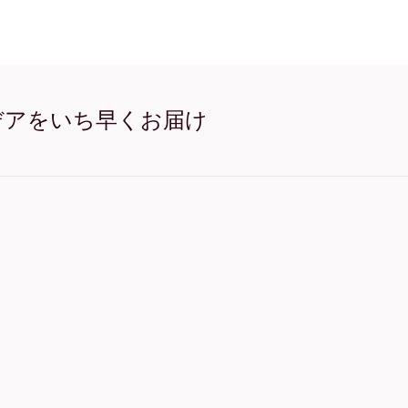
Claude Monet- The Sein
Claude Monet- The Sein
Claude Monet- The Sein
Claude Monet- The Seine
Claude Monet- The Sei
Claude Monet- The Sei
Claude Monet- The Sein
デアをいち早くお届け
Claude Monet- The Sein