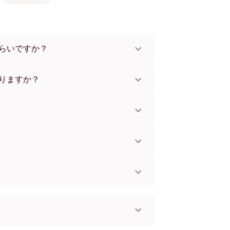
らいですか？
x112 cmまで。さまざまな素材とフレームカラ
。
りますか？
。一部の国ではお急ぎ便もご利用いただけま
お知らせします。
単に取り付けられます。壁に傷をつけないた
してお使いいただけます。
。
国へ配送可能です！