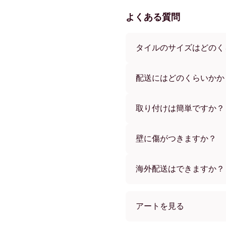
よくある質問
タイルのサイズはどのく
サイズは21x28 cmから56
ーからお選びいただけます
配送にはどのくらいかか
通常約1週間でお届けします
す。ご注文後、追跡番号を
取り付けは簡単ですか？
独自開発の粘着パッドで簡
め、賃貸のお部屋でも安心
壁に傷がつきますか？
いいえ、壁を傷つけません
海外配送はできますか？
はい、世界中のほとんどの
アートを見る