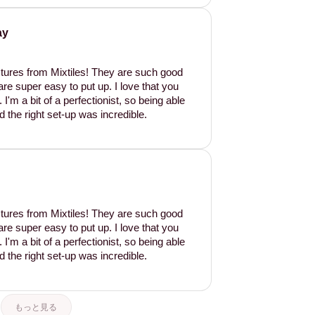
ay
tures from Mixtiles! They are such good
are super easy to put up. I love that you
'm a bit of a perfectionist, so being able
d the right set-up was incredible.
tures from Mixtiles! They are such good
are super easy to put up. I love that you
'm a bit of a perfectionist, so being able
d the right set-up was incredible.
もっと見る