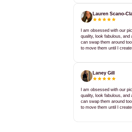
Lauren Scano-Cl
I am obsessed with our pic
quality, look fabulous, and 
can swap them around too. I
to move them until I create
Laney Gill
I am obsessed with our pic
quality, look fabulous, and 
can swap them around too. I
to move them until I create