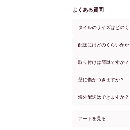
よくある質問
タイルのサイズはどのく
サイズは21x28 cmから56
ーからお選びいただけます
配送にはどのくらいかか
通常約1週間でお届けします
す。ご注文後、追跡番号を
取り付けは簡単ですか？
独自開発の粘着パッドで簡
め、賃貸のお部屋でも安心
壁に傷がつきますか？
いいえ、壁を傷つけません
海外配送はできますか？
はい、世界中のほとんどの
アートを見る