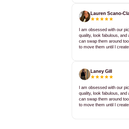
Lauren Scano-Cl
I am obsessed with our pic
quality, look fabulous, and 
can swap them around too. I
to move them until I create
Laney Gill
I am obsessed with our pic
quality, look fabulous, and 
can swap them around too. I
to move them until I create