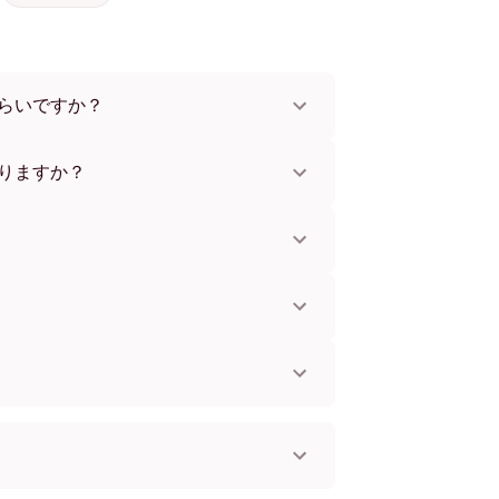
らいですか？
x112 cmまで。さまざまな素材とフレームカラ
。
りますか？
。一部の国ではお急ぎ便もご利用いただけま
お知らせします。
単に取り付けられます。壁に傷をつけないた
してお使いいただけます。
。
国へ配送可能です！