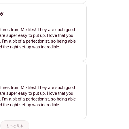
ay
tures from Mixtiles! They are such good
are super easy to put up. I love that you
'm a bit of a perfectionist, so being able
d the right set-up was incredible.
tures from Mixtiles! They are such good
are super easy to put up. I love that you
'm a bit of a perfectionist, so being able
d the right set-up was incredible.
もっと見る